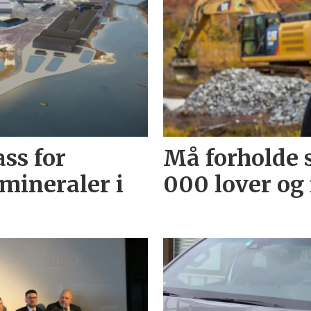
ass for
Må forholde s
 mineraler i
000 lover og 