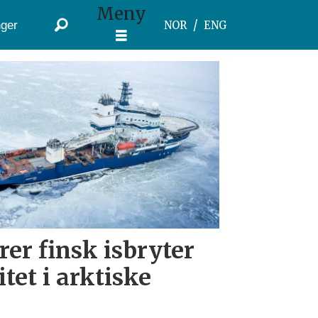
Meny
ger
NOR
ENG
er finsk isbryter
itet i arktiske