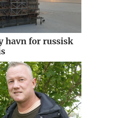
y havn for russisk
is