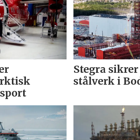
er
Stegra sikrer 
arktisk
stålverk i B
sport