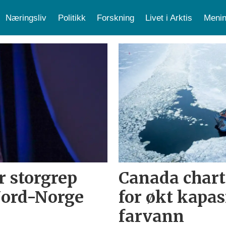
Næringsliv
Politikk
Forskning
Livet i Arktis
Menin
r storgrep
Canada chartr
Nord-Norge
for økt kapas
farvann