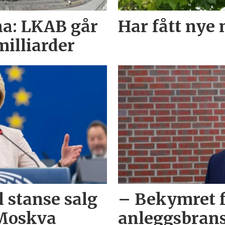
na: LKAB går
Har fått nye 
milliarder
 stanse salg
– Bekymret f
 Moskva
anleggsbran