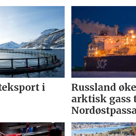
eksport i
Russland øke
arktisk gass t
Nordøstpass