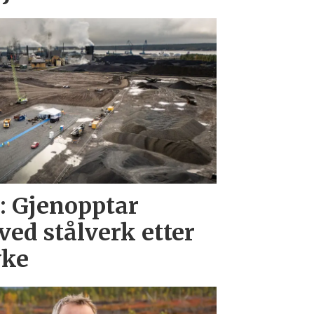
: Gjenopptar
ed stålverk etter
yke