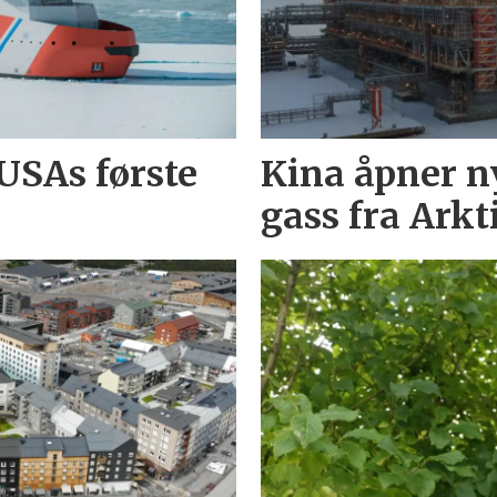
USAs første
Kina åpner n
gass fra Arkt