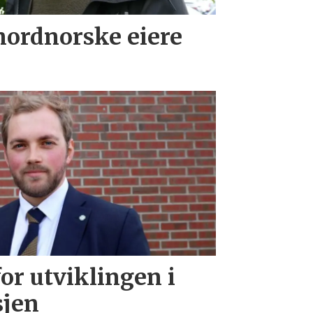
nordnorske eiere
or utviklingen i
sjen