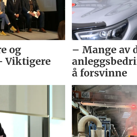
re og
– Mange av 
– Viktigere
anleggsbedrif
å forsvinne