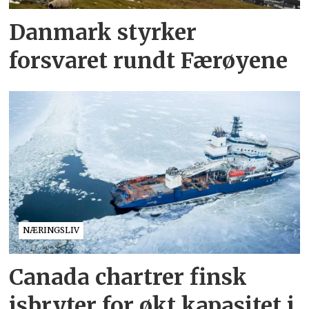
Danmark styrker
forsvaret rundt Færøyene
NÆRINGSLIV
Canada chartrer finsk
isbryter for økt kapasitet i