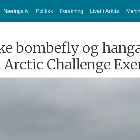
Næringsliv
Politikk
Forskning
Livet i Arktis
Menin
ske bombefly og hanga
 Arctic Challenge Exe