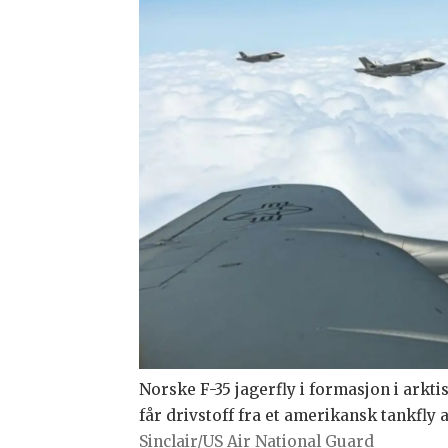
Norske F-35 jagerfly i formasjon i ark
får drivstoff fra et amerikansk tankfly 
Sinclair/US Air National Guard