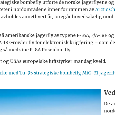
egiske bombefly, utførte de norske jagerflyene o
teter i nordområdene innenfor rammen av
Arctic C
 avholdes annethvert år, foregår hovedsakelig nord i
også amerikanske jagerfly av typene F-35A, F/A-18E o
-18 Growler fly for elektronisk krigføring – som del
også med sine P-8A Poseidon-fly.
et og USAs europeiske luftstyrker mandag kveld.
yrke med Tu-95 strategiske bombefly, MiG-31 jagerfly 
Ved
De a
nordo