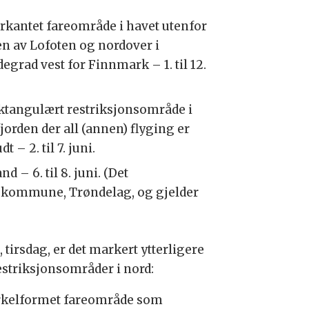
lerkantet fareområde i havet utenfor
en av Lofoten og nordover i
egrad vest for Finnmark – 1. til 12.
ektangulært restriksjonsområde i
jorden der all (annen) flyging er
0S Seahawk maritimt flerbrukshelikopter tilhørende USS Gerald R. Ford på et landingsområde i Ramsund i Tjeldsund kommune under trening lørdag. Ramsund orlogsstasj
Jackson Adkins/USAs marine
dt – 2. til 7. juni.
– 6. til 8. juni. (Det
 kommune, Trøndelag, og gjelder
, tirsdag, er det markert ytterligere
restriksjonsområder i nord:
irkelformet fareområde som