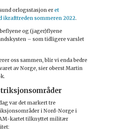
und orlogsstasjon er
et
ed ikrafttreden sommeren 2022
.
eflyene og (jager)flyene
ndskysten – som tidligere varslet
erer oss sammen, blir vi enda bedre
varet av Norge, sier oberst Martin
ok.
triksjonsområder
ag var det markert tre
riksjonsområder i Nord-Norge i
M-kartet tilknyttet militær
itet: