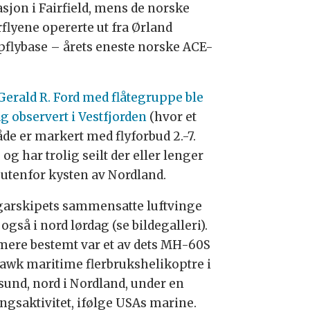
asjon i Fairfield, mens de norske
rflyene opererte ut fra Ørland
flybase – årets eneste norske ACE-
.
Gerald R. Ford med flåtegruppe ble
ag observert i Vestfjorden
(hvor et
de er markert med flyforbud 2.-7.
, og har trolig seilt der eller lenger
 utenfor kysten av Nordland.
arskipets sammensatte luftvinge
også i nord lørdag (se bildegalleri).
ere bestemt var et av dets MH-60S
awk maritime flerbrukshelikoptre i
und, nord i Nordland, under en
ingsaktivitet, ifølge USAs marine.