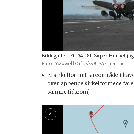
Bildegalleri:Et F/A-18F Super Hornet jagerfly letter fra USS Gerald
Maxwell Orlosky/USAs marine
Et sirkelformet fareområde i have
overlappende sirkelformede fare
samme tidsrom)