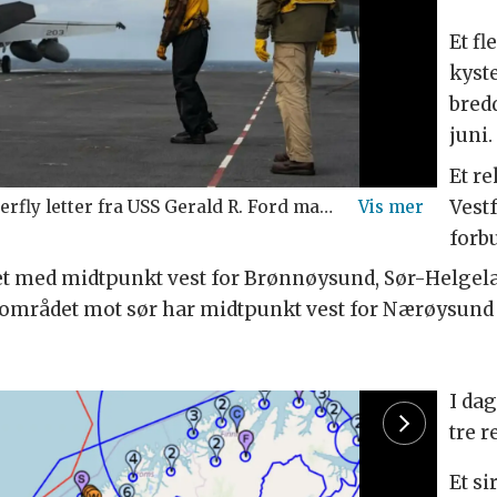
Et f
kyst
bredd
juni.
Et r
Vestf
 R. Ford mandag ved et ikke nærmere angitt sted i Norskehavet.(
Et MH-6
forbu
t med midtpunkt vest for Brønnøysund, Sør-Helgeland 
området mot sør har midtpunkt vest for Nærøysund
I dag
tre 
Et s