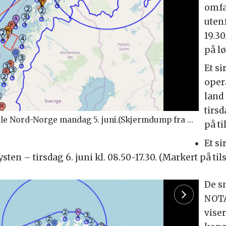
omfa
utenf
19.30
på l
Et s
oper
land
tirsd
Kartgalleri (1):Restriksjonsområder i hele Nord-Norge mandag 5. juni.(Skjermdump fra NOTAM Info)>
på t
Et s
ten – tirsdag 6. juni kl. 08.50-17.30. (Markert på ti
De s
NOTA
viser