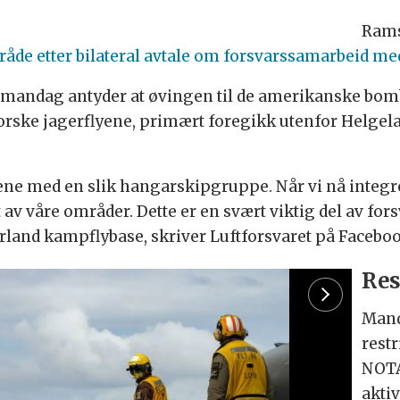
Rams
e etter bilateral avtale om forsvarssamarbeid m
 mandag antyder at øvingen til de amerikanske bomb
orske jagerflyene, primært foregikk utenfor Helgela
rene med en slik hangarskipgruppe. Når vi nå integr
av våre områder. Dette er en svært viktig del av fors
 Ørland kampflybase, skriver Luftforsvaret på Facebo
Res
Mand
rest
NOTA
aktiv