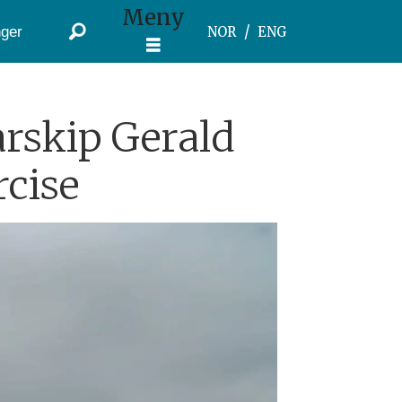
Meny
ger
NOR
ENG
rskip Gerald
rcise