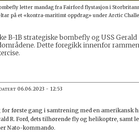
mbefly letter mandag fra Fairford flystasjon i Storbritann
deltar på et «kontra-maritimt oppdrag» under Arctic Chal
 B-1B strategiske bombefly og USS Gerald 
rdområdene. Dette foregikk innenfor rammen
ercise.
06.06.2023 - 12:53
PDATERT
g for første gang i samtrening med en amerikansk
ld R. Ford, dets tilhørende fly og helikoptre, samt 
nder Nato-kommando.