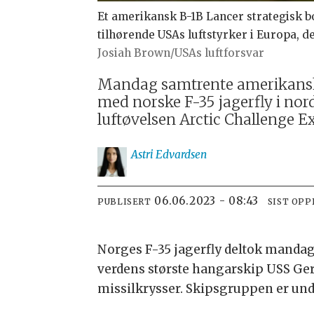
Et amerikansk B-1B Lancer strategisk bo
tilhørende USAs luftstyrker i Europa, 
Josiah Brown/USAs luftforsvar
Mandag samtrente amerikanske
med norske F-35 jagerfly i no
luftøvelsen Arctic Challenge Ex
Astri
Edvardsen
06.06.2023 - 08:43
PUBLISERT
SIST OP
Norges F-35 jagerfly deltok manda
verdens største hangarskip USS Gera
missilkrysser. Skipsgruppen er u