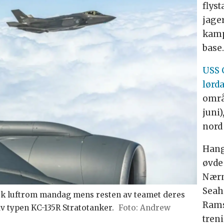
flyst
jage
kamp
base
USS 
lørd
områ
juni)
nord
Hang
øvde 
Nærm
Seah
tisk luftrom mandag mens resten av teamet deres
Rams
av typen KC-135R Stratotanker.
Andrew
tren