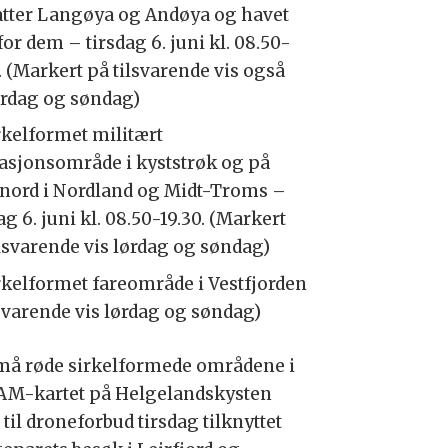
tter Langøya og Andøya og havet
or dem – tirsdag 6. juni kl. 08.50-
.
(Markert på tilsvarende vis også
ørdag og søndag)
irkelformet militært
asjonsområde i kyststrøk og på
 nord i Nordland og Midt-Troms –
ag 6. juni kl. 08.50-19.30. (Markert
ilsvarende vis lørdag og søndag)
irkelformet fareområde i Vestfjorden
lsvarende vis lørdag og søndag)
må røde sirkelformede områdene i
M-kartet på Helgelandskysten
 til droneforbud tirsdag tilknyttet