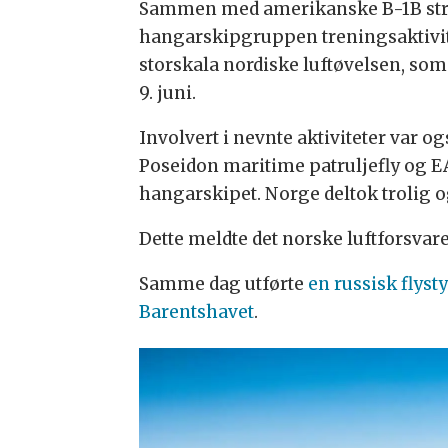
Sammen med amerikanske B-1B strat
hangarskipgruppen treningsaktivi
storskala nordiske luftøvelsen, som
9. juni.
Involvert i nevnte aktiviteter var 
Poseidon maritime patruljefly og EA
hangarskipet. Norge deltok trolig 
Dette meldte det norske luftforsvar
Samme dag utførte
en russisk flyst
Barentshavet
.