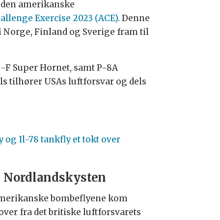
g den amerikanske
hallenge Exercise 2023 (ACE)
. Denne
 Norge, Finland og Sverige fram til
g -F Super Hornet, samt P-8A
s tilhører USAs luftforsvar og dels
og Il-78 tankfly et tokt over
 Nordlandskysten
merikanske bombeflyene kom
ver fra det britiske luftforsvarets