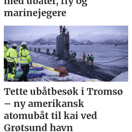
med ubåter, fly og
marinejegere
Tette ubåtbesøk i Tromsø
– ny amerikansk
atomubåt til kai ved
Grøtsund havn