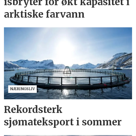
isbryter for økt kapasitet i
arktiske farvann
NÆRINGSLIV
Rekordsterk
sjømateksport i sommer