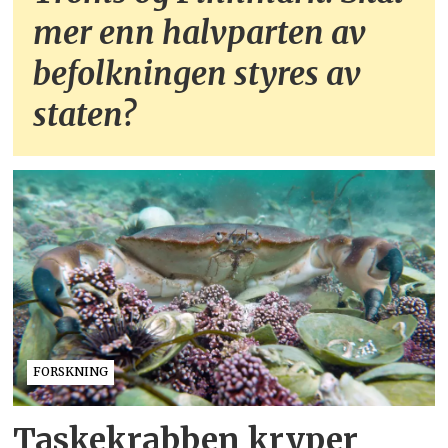
mer enn halvparten av
befolkningen styres av
staten?
FORSKNING
Taskekrabben kryper