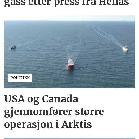
gass etter press fra Hellas
POLITIKK
USA og Canada
gjennomfører større
operasjon i Arktis