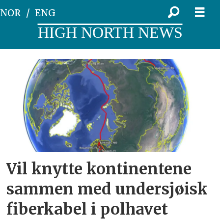
NOR
ENG
HIGH NORTH NEWS
Tag:
cinia
alliance
Vil knytte kontinentene
sammen med undersjøisk
fiberkabel i polhavet