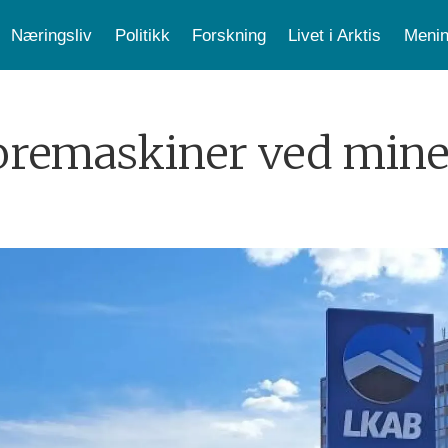
Næringsliv
Politikk
Forskning
Livet i Arktis
Menin
oremaskiner ved mine