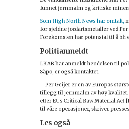
funnet jernmalm og kritiske minera
Som High North News har omtalt,
m
for sjeldne jordartsmetaller ved P
Forekomsten har potensial til å bli 
Politianmeldt
LKAB har anmeldt hendelsen til poli
Säpo, er også kontaktet.
–
Per Geijer er en av Europas størs
tillegg til jernmalm av høy kvalitet
etter EUs Critical Raw Material Act
til våre operasjoner, skriver press
Les også