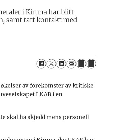
raler i Kiruna har blitt
n, samt tatt kontakt med
søkelser av forekomster av kritiske
gruveselskapet LKAB i en
tte skal ha skjedd mens personell
forekomsten i Kiruna, der LKAB har