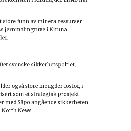
t store funn av mineralressurser
Bs jernmalmgruve i Kiruna.
ler.
Det svenske sikkerhetspoltiet,
lder også store mengder fosfor, i
fisert som et strategisk prosjekt
akter med Säpo angående sikkerheten
h North News.