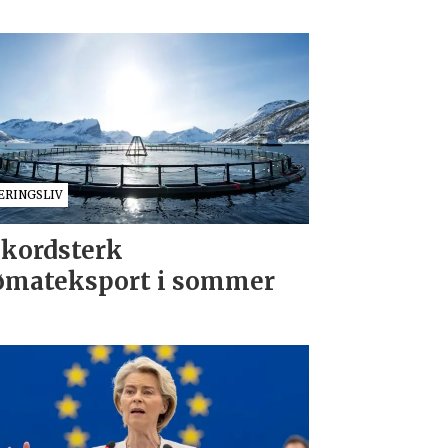
ÆRINGSLIV
kordsterk
ømateksport i sommer