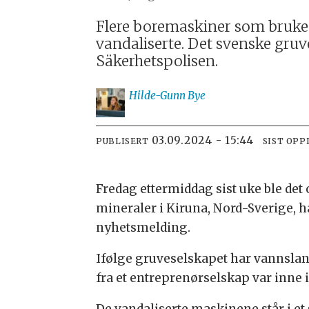
Flere boremaskiner som brukes 
vandaliserte. Det svenske gru
Säkerhetspolisen.
Hilde-Gunn
Bye
03.09.2024 - 15:44
PUBLISERT
SIST OPP
Fredag ettermiddag sist uke ble det
mineraler i Kiruna, Nord-Sverige, ha
nyhetsmelding.
Ifølge gruveselskapet har vannslang
fra et entreprenørselskap var inne
De vandaliserte maskinene står i e