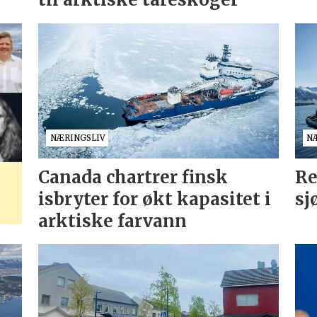
NÆRINGSLIV
N
Canada chartrer finsk
Re
isbryter for økt kapasitet i
sj
arktiske farvann