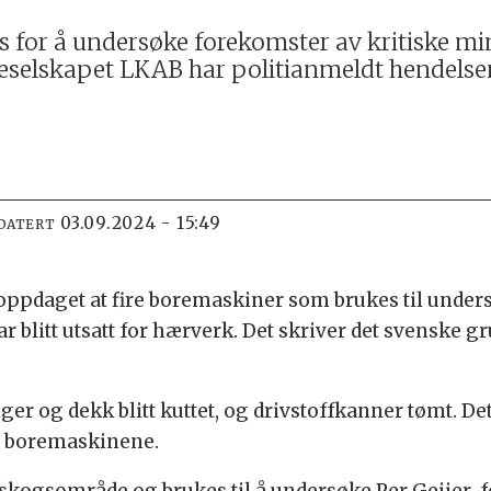
for å undersøke forekomster av kritiske mine
veselskapet LKAB har politianmeldt hendelse
03.09.2024 - 15:49
DATERT
 oppdaget at fire boremaskiner som brukes til under
r blitt utsatt for hærverk. Det skriver det svenske 
er og dekk blitt kuttet, og drivstoffkanner tømt. De
 i boremaskinene.
t skogsområde og brukes til å undersøke Per Geijer-