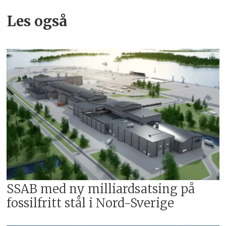
karbondioksidutslipp. Fondet skal
bidra til å redusere utslipp og takle
Les også
utfordringene overgangen skaper.
I Sveriges nasjonale program for
Just Transition Fund er de
berettigede sektorene
stål-,
metall- og sementindustrien.
Stålindustrien i Norrbotten
ble
utpekt som en av tre bransjer som
kunne tildeles midlene.
Kilde: SSAB
SSAB med ny milliardsatsing på
fossilfritt stål i Nord-Sverige