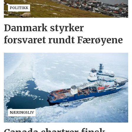
POLITIKK
Danmark styrker
forsvaret rundt Færøyene
NÆRINGSLIV