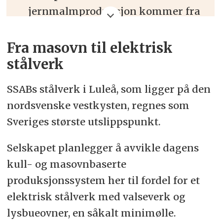
jernmalmproduksjon kommer fra
Norrbotten i Nord-Sverige.
Fra masovn til elektrisk
Fylkets jern- og stålindustri er
stålverk
svært viktig for sysselsetting og
økonomi i Norrbotten og Sverige.
SSABs stålverk i Luleå, som ligger på den
Stålindustrien er også den
nordsvenske vestkysten, regnes som
industrien som slipper ut mest
Sveriges største utslippspunkt.
karbondioksid.
Selskapet planlegger å avvikle dagens
Kilde: Tillväkstverket.
kull- og masovnbaserte
produksjonssystem her til fordel for et
elektrisk stålverk med valseverk og
lysbueovner, en såkalt minimølle.