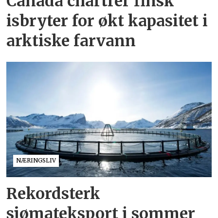
Canada chartrer finsk
isbryter for økt kapasitet i
arktiske farvann
NÆRINGSLIV
Rekordsterk
sjømateksport i sommer