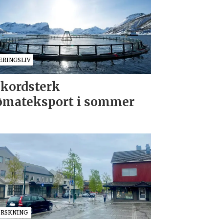
ÆRINGSLIV
kordsterk
ømateksport i sommer
ORSKNING