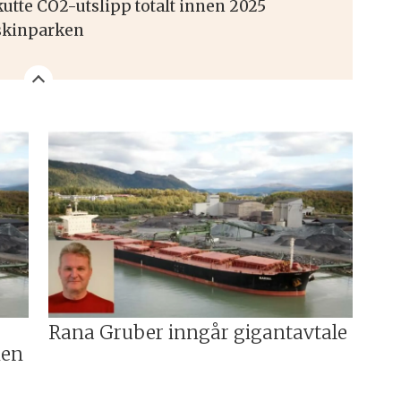
utte CO2-utslipp totalt innen 2025
askinparken
Rana Gruber inngår gigantavtale
nen