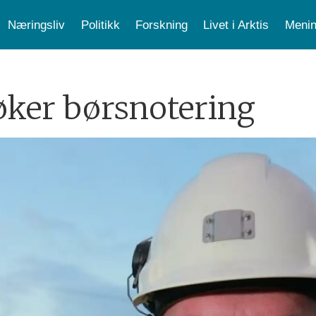
Næringsliv
Politikk
Forskning
Livet i Arktis
Menin
øker børsnotering