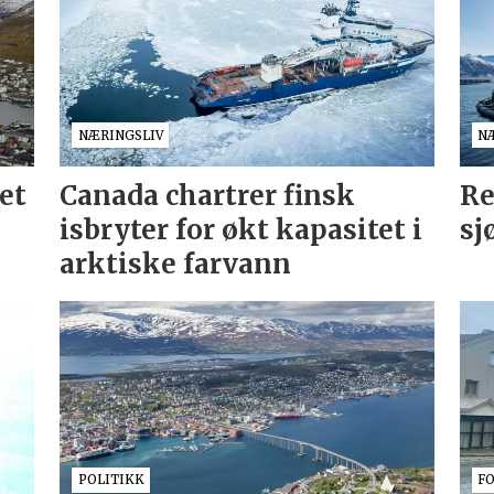
NÆRINGSLIV
N
et
Canada chartrer finsk
Re
isbryter for økt kapasitet i
sj
arktiske farvann
POLITIKK
F