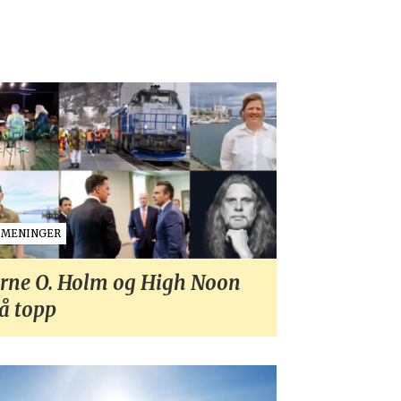
MENINGER
rne O. Holm og High Noon
å topp