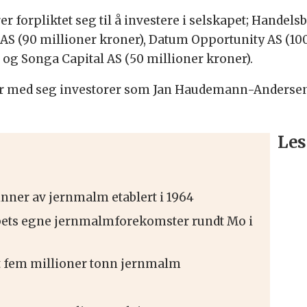
er forpliktet seg til å investere i selskapet; Handel
S (90 millioner kroner), Datum Opportunity AS (100
) og Songa Capital AS (50 millioner kroner).
 får med seg investorer som Jan Haudemann-Andersen
Les
inner av jernmalm etablert i 1964
apets egne jernmalmforekomster rundt Mo i
t fem millioner tonn jernmalm