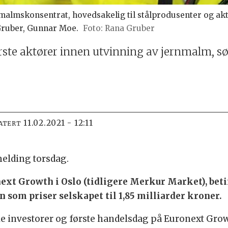
almskonsentrat, hovedsakelig til stålprodusenter og aktø
Gruber, Gunnar Moe.
Rana Gruber
rste aktører innen utvinning av jernmalm, s
11.02.2021 - 12:11
ATERT
melding torsdag.
ext Growth i Oslo (tidligere Merkur Market), beti
n som priser selskapet til 1,85 milliarder kroner.
le investorer og første handelsdag på Euronext Growt