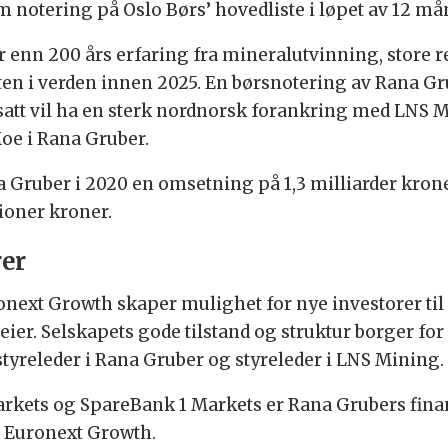
 notering på Oslo Børs’ hovedliste i løpet av 12 må
 enn 200 års erfaring fra mineralutvinning, store 
 i verden innen 2025. En børsnotering av Rana Grube
satt vil ha en sterk nordnorsk forankring med LNS 
oe i Rana Gruber.
ruber i 2020 en omsetning på 1,3 milliarder kroner 
ioner kroner.
rer
ext Growth skaper mulighet for nye investorer til å 
r. Selskapets gode tilstand og struktur borger for 
 styreleder i Rana Gruber og styreleder i LNS Mining.
rkets og SpareBank 1 Markets er Rana Grubers finans
 Euronext Growth.