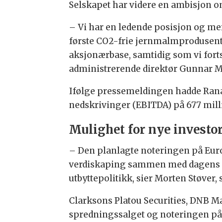
Selskapet har videre en ambisjon om
– Vi har en ledende posisjon og mer
første CO2-frie jernmalmprodusenten
aksjonærbase, samtidig som vi fort
administrerende direktør Gunnar M
Ifølge pressemeldingen hadde Rana G
nedskrivinger (EBITDA) på 677 mill
Mulighet for nye investo
– Den planlagte noteringen på Euron
verdiskaping sammen med dagens eie
utbyttepolitikk, sier Morten Støver,
Clarksons Platou Securities, DNB Ma
spredningssalget og noteringen på