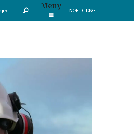
Meny
ger
NOR
ENG