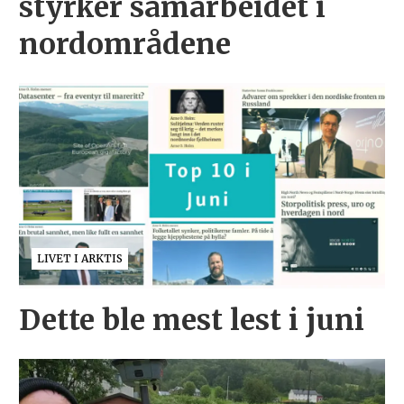
styrker samarbeidet i
nordområdene
LIVET I ARKTIS
Dette ble mest lest i juni