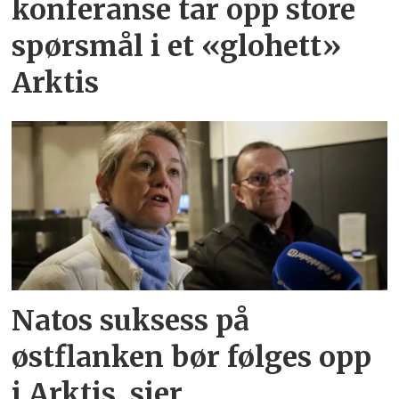
konferanse tar opp store
spørsmål i et «glohett»
Arktis
Natos suksess på
østflanken bør følges opp
i Arktis, sier