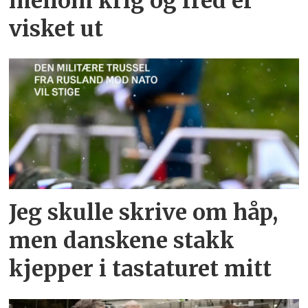
mellom krig og fred er
visket ut
Jeg skulle skrive om håp,
men danskene stakk
kjepper i tastaturet mitt