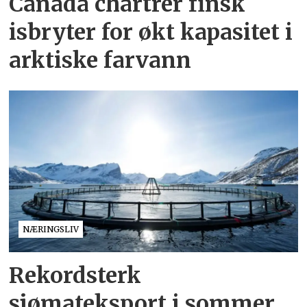
Canada chartrer finsk
isbryter for økt kapasitet i
arktiske farvann
NÆRINGSLIV
Rekordsterk
sjømateksport i sommer