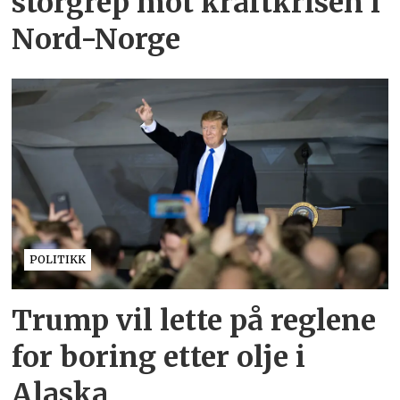
storgrep mot kraftkrisen i
Nord-Norge
POLITIKK
Trump vil lette på reglene
for boring etter olje i
Alaska