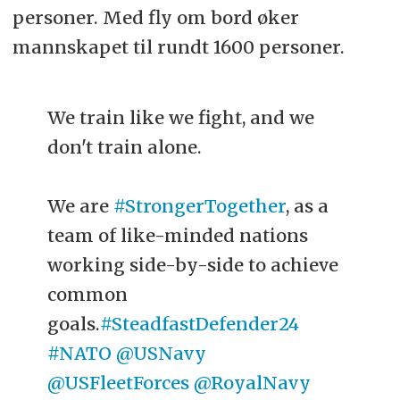
personer. Med fly om bord øker
mannskapet til rundt 1600 personer.
We train like we fight, and we
don't train alone.
We are
#StrongerTogether
, as a
team of like-minded nations
working side-by-side to achieve
common
goals.
#SteadfastDefender24
#NATO
@USNavy
@USFleetForces
@RoyalNavy