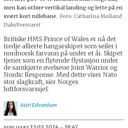
men kan utføre vertikal landing og lette på en
svært kort rullebane.
Catharina Molland
Dale/Forsvaret
Britiske HMS Prince of Wales er nå det
tredje allierte hangarskipet som seiler i
nordnorsk farvann på under et år. Skipet
tjener som en flytende flystasjon under
de samkjørte øvelsene Joint Warrior og
Nordic Response. Med dette viser Nato
stor slagkraft, sier Norges
luftforsvarssjef.
Astri
Edvardsen
13.03.2024 - 19:47
PUBLISERT