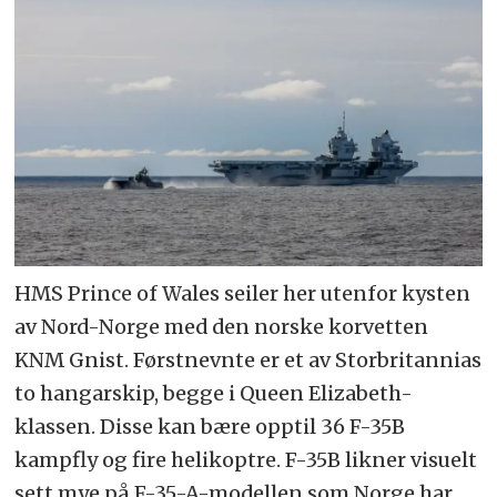
HMS Prince of Wales seiler her utenfor kysten
av Nord-Norge med den norske korvetten
KNM Gnist. Førstnevnte er et av Storbritannias
to hangarskip, begge i Queen Elizabeth-
klassen. Disse kan bære opptil 36 F-35B
kampfly og fire helikoptre. F-35B likner visuelt
sett mye på F-35-A-modellen som Norge har,