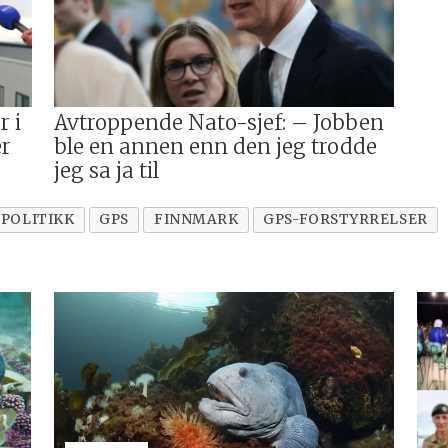
r i
Avtroppende Nato-sjef: – Jobben
er
ble en annen enn den jeg trodde
jeg sa ja til
POLITIKK
GPS
FINNMARK
GPS-FORSTYRRELSER