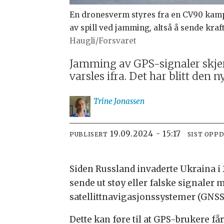
En dronesverm styres fra en CV90 kamp
av spill ved jamming, altså å sende kra
Haugli/Forsvaret
Jamming av GPS-signaler skjer 
varsles ifra. Det har blitt den 
Trine
Jonassen
19.09.2024 - 15:17
PUBLISERT
SIST OPP
Siden Russland invaderte Ukraina i
sende ut støy eller falske signaler
satellittnavigasjonssystemer (GNSS
Dette kan føre til at GPS-brukere f