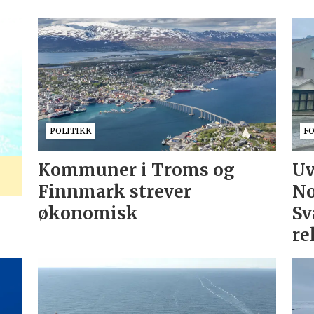
POLITIKK
F
Kommuner i Troms og
Uv
Finnmark strever
No
økonomisk
Sv
re