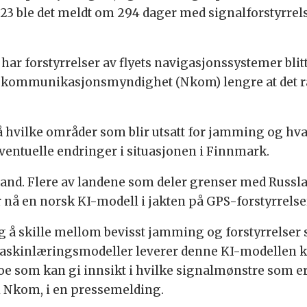
3 ble det meldt om 294 dager med signalforstyrrels
 har forstyrrelser av flyets navigasjonssystemer bli
al kommunikasjonsmyndighet (Nkom) lengre at det r
 hvilke områder som blir utsatt for jamming og hva
eventuelle endringer i situasjonen i Finnmark.
d. Flere av landene som deler grenser med Russla
r nå en norsk KI-modell i jakten på GPS-forstyrrelse
 å skille mellom bevisst jamming og forstyrrelser s
skinlæringsmodeller leverer denne KI-modellen ko
noe som kan gi innsikt i hvilke signalmønstre som e
i Nkom, i en pressemelding.