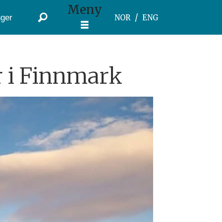
Meny
ger
NOR
ENG
er i Finnmark