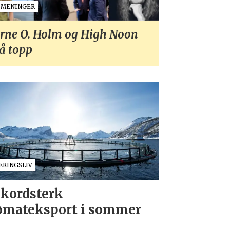
MENINGER
rne O. Holm og High Noon
å topp
ÆRINGSLIV
kordsterk
ømateksport i sommer