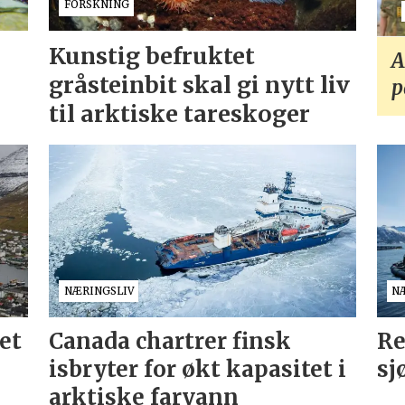
FORSKNING
Kunstig befruktet
A
gråsteinbit skal gi nytt liv
p
til arktiske tareskoger
NÆRINGSLIV
N
et
Canada chartrer finsk
Re
isbryter for økt kapasitet i
sj
arktiske farvann