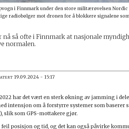
vogn i Finnmark under den store militærøvelsen Nordic R
ftige radiobølger mot dronen for å blokkere signalene som
nå så ofte i Finnmark at nasjonale myndighe
nye normalen.
19.09.2024 - 15:17
DATERT
 2022 har det vært en sterk økning av jamming i de
 med intensjon om å forstyrre systemer som baserer 
), slik som GPS-mottakere gjør.
år feil posisjon og tid, og det kan også påvirke kom