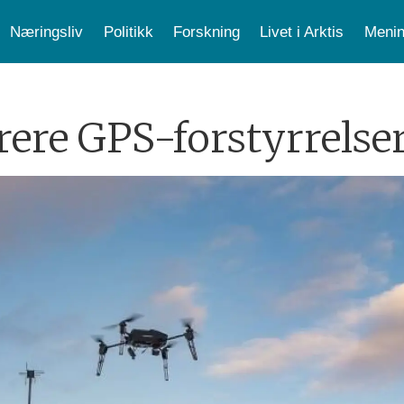
Næringsliv
Politikk
Forskning
Livet i Arktis
Menin
trere GPS-forstyrrels