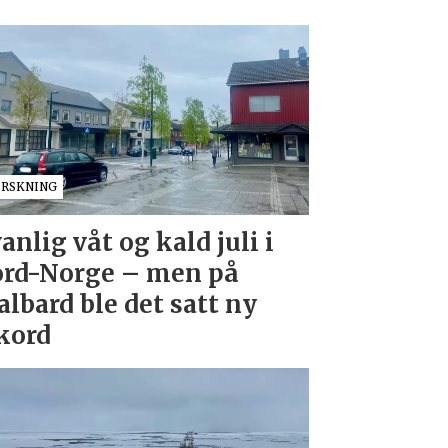
ORSKNING
anlig våt og kald juli i
rd-Norge – men på
albard ble det satt ny
kord