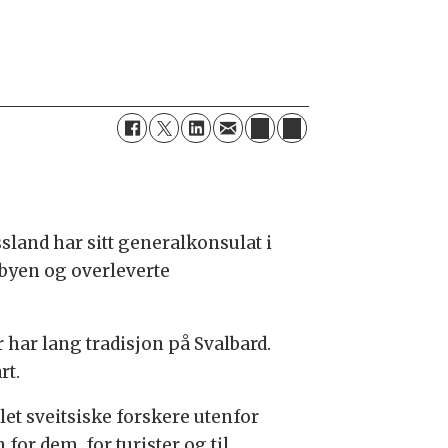
land har sitt generalkonsulat i
rbyen og overleverte
har lang tradisjon på Svalbard.
rt.
et sveitsiske forskere utenfor
or dem, for turister og til