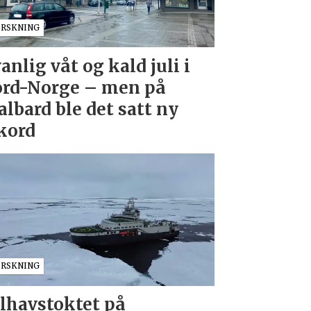
ORSKNING
anlig våt og kald juli i
rd-Norge – men på
albard ble det satt ny
kord
ORSKNING
lhavstoktet på