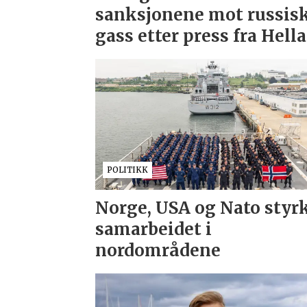
sanksjonene mot russis
gass etter press fra Hell
POLITIKK
Norge, USA og Nato styr
samarbeidet i
nordområdene