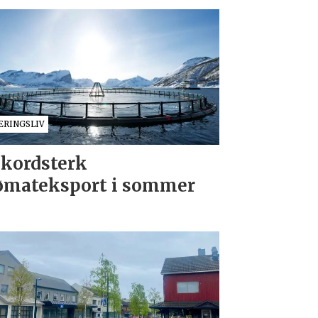
ÆRINGSLIV
kordsterk
ømateksport i sommer