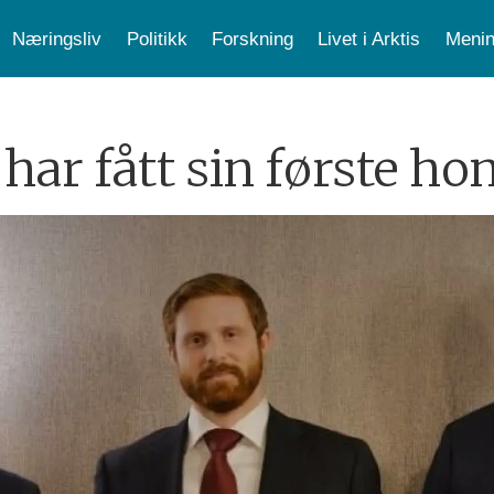
Næringsliv
Politikk
Forskning
Livet i Arktis
Menin
ar fått sin første h