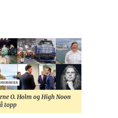
MENINGER
rne O. Holm og High Noon
å topp