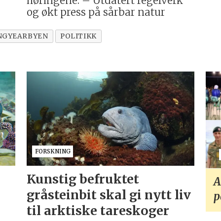
høringene: – Utdatert regelverk
og økt press på sårbar natur
NGYEARBYEN
POLITIKK
FORSKNING
Kunstig befruktet
A
gråsteinbit skal gi nytt liv
p
til arktiske tareskoger