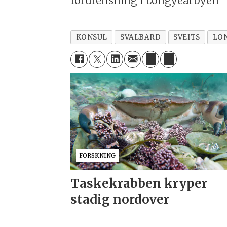
forurensning i Longyearbyen
KONSUL
SVALBARD
SVEITS
LO
FORSKNING
Taskekrabben kryper
stadig nordover