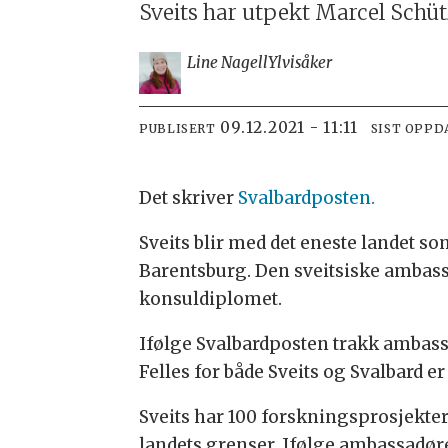
Sveits har utpekt Marcel Schüt
Line Nagell
Ylvisåker
09.12.2021 - 11:11
PUBLISERT
SIST OPPD
Det skriver
Svalbardposten.
Sveits blir med det eneste landet s
Barentsburg. Den sveitsiske ambass
konsuldiplomet.
Ifølge Svalbardposten trakk ambassa
Felles for både Sveits og Svalbard e
Sveits har 100 forskningsprosjekter
landets grenser. Ifølge ambassadøre