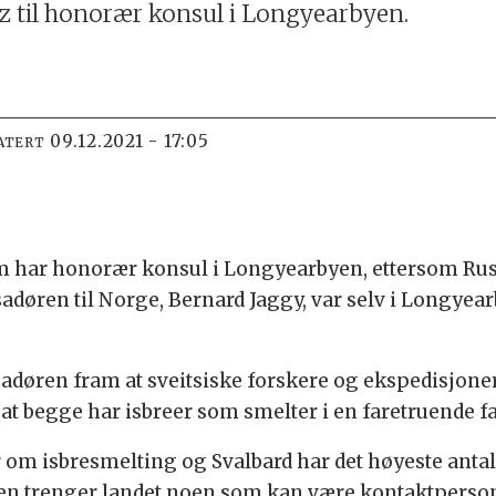
z til honorær konsul i Longyearbyen.
09.12.2021 - 17:05
ATERT
om har honorær konsul i Longyearbyen, ettersom Russ
adøren til Norge, Bernard Jaggy, var selv i Longyea
døren fram at sveitsiske forskere og ekspedisjoner 
r at begge har isbreer som smelter i en faretruende fa
 om isbresmelting og Svalbard har det høyeste antall
n trenger landet noen som kan være kontaktperson f