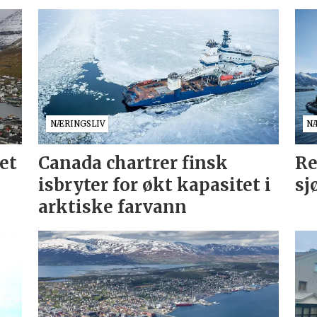
NÆRINGSLIV
N
et
Canada chartrer finsk
Re
isbryter for økt kapasitet i
sj
arktiske farvann