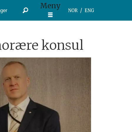
Meny
ger
NOR
ENG
onorære konsul