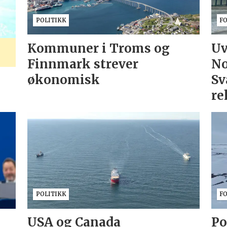
POLITIKK
F
Kommuner i Troms og
Uv
Finnmark strever
No
økonomisk
Sv
re
POLITIKK
F
USA og Canada
Po