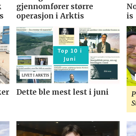
k
gjennomfører større
No
as
operasjon i Arktis
is
LIVET I ARKTIS
ker
Dette ble mest lest i juni
P
S