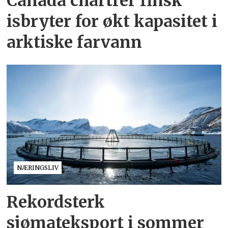
Canada chartrer finsk
isbryter for økt kapasitet i
arktiske farvann
NÆRINGSLIV
Rekordsterk
sjømateksport i sommer