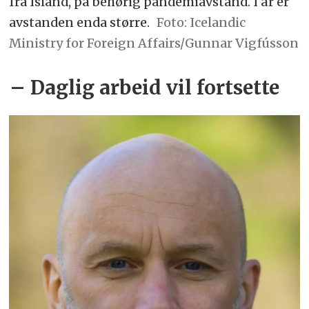
fra Island, på behørig pandemiavstand. I år er
avstanden enda større.
Icelandic
Ministry for Foreign Affairs/Gunnar Vigfússon
– Daglig arbeid vil fortsette