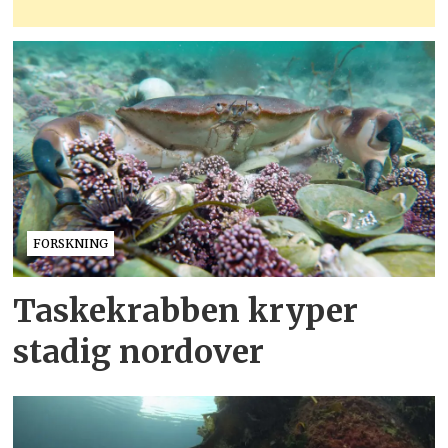
FORSKNING
Taskekrabben kryper
stadig nordover