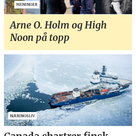
MENINGER
Arne O. Holm og High
Noon på topp
NÆRINGSLIV