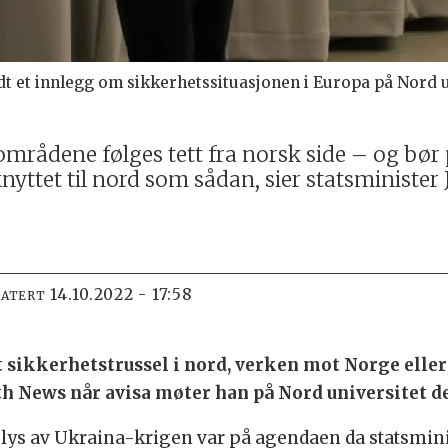
dt et innlegg om sikkerhetssituasjonen i Europa på Nord u
mrådene følges tett fra norsk side – og bør 
ttet til nord som sådan, sier statsminister 
14.10.2022 - 17:58
DATERT
et sikkerhetstrussel i nord, verken mot Norge eller
rth News når avisa møter han på Nord universitet d
lys av Ukraina-krigen var på agendaen da statsminist