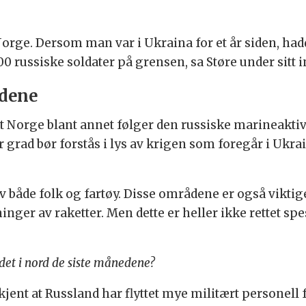
orge. Dersom man var i Ukraina for et år siden, hadd
000 russiske soldater på grensen, sa Støre under sitt 
ådene
at Norge blant annet følger den russiske marineakti
r grad bør forstås i lys av krigen som foregår i Ukra
 både folk og fartøy. Disse områdene er også viktige
nger av raketter. Men dette er heller ikke rettet spe
ldet i nord de siste månedene?
å kjent at Russland har flyttet mye militært personel