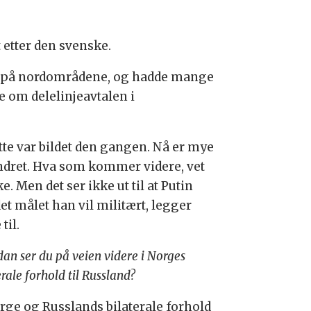
etter den svenske.
kte på nordområdene, og hadde mange
ge om delelinjeavtalen i
tte var bildet den gangen. Nå er mye
ndret. Hva som kommer videre, vet
ke. Men det ser ikke ut til at Putin
et målet han vil militært, legger
til.
an ser du på veien videre i Norges
erale forhold til Russland?
rge og Russlands bilaterale forhold