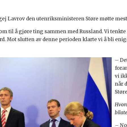
gej Lavrov den utenriksministeren Støre møtte mest 
srom til å gjøre ting sammen med Russland. Vi ten
rd. Mot slutten av denne perioden klarte vi å bli eni
– De
fora
vi ik
når d
Støre 
Hvord
bilat
– No