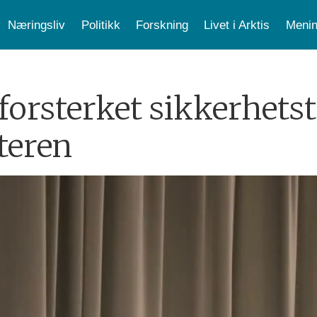
Næringsliv
Politikk
Forskning
Livet i Arktis
Menin
 forsterket sikkerhetst
teren