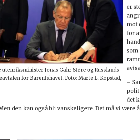
er st
angr
mot 
for 
hand
som 
ramme
avisa
 utenriksminister Jonas Gahr Støre og Russlands
eavtalen for Barentshavet. Foto: Marte L. Kopstad,
– Sa
polit
det 
 Men den kan også bli vanskeligere. Det må vi være