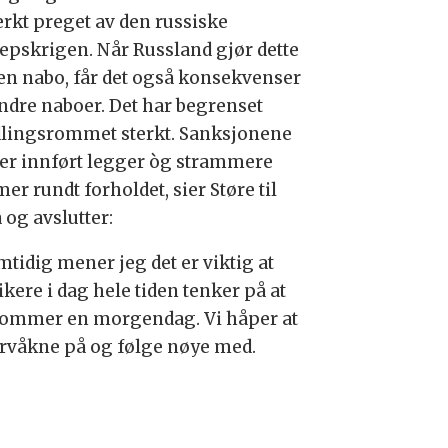
erkt preget av den russiske
epskrigen. Når Russland gjør dette
en nabo, får det også konsekvenser
andre naboer. Det har begrenset
lingsrommet sterkt. Sanksjonene
er innført legger òg strammere
r rundt forholdet, sier Støre til
 og avslutter:
mtidig mener jeg det er viktig at
ikere i dag hele tiden tenker på at
kommer en morgendag. Vi håper at
 årvåkne på og følge nøye med.