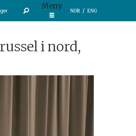
Meny
ger
NOR
ENG
russel i nord,