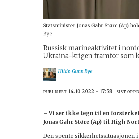
Statsminister Jonas Gahr Støre (Ap) hol
Bye
Russisk marineaktivitet i nordo
Ukraina-krigen framfor som kny
Hilde-Gunn
Bye
14.10.2022 - 17:58
PUBLISERT
SIST OPP
– V
i ser ikke tegn til en forsterk
Jonas Gahr Støre (Ap) til High No
Den spente sikkerhetssituasjonen i 