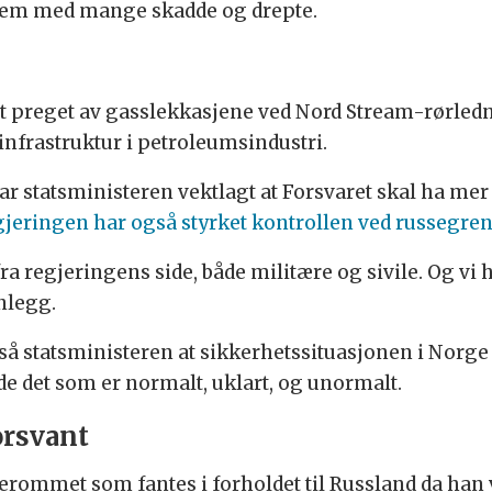
 dem med mange skadde og drepte.
ært preget av gasslekkasjene ved Nord Stream-rørled
nfrastruktur i petroleumsindustri.
ar statsministeren vektlagt at Forsvaret skal ha mer
jeringen har også styrket kontrollen ved russegren
fra regjeringens side, både militære og sivile. Og vi 
nnlegg.
så statsministeren at sikkerhetssituasjonen i Norge 
de det som er normalt, uklart, og unormalt.
rsvant
erommet som fantes i forholdet til Russland da han v