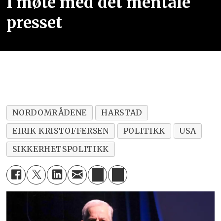
I møte med det mentale
presset
NORDOMRÅDENE
HARSTAD
EIRIK KRISTOFFERSEN
POLITIKK
USA
SIKKERHETSPOLITIKK