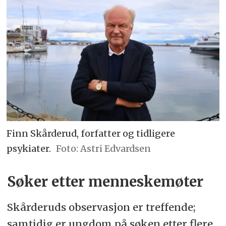
Finn Skårderud, forfatter og tidligere
psykiater.
Astri Edvardsen
Søker etter menneskemøter
Skårderuds observasjon er treffende;
samtidig er ungdom på søken etter flere