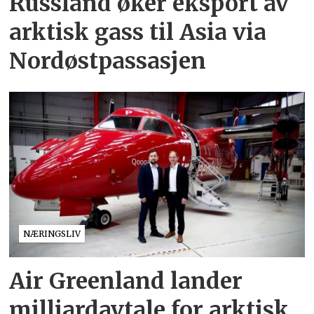
Russland øker eksport av
arktisk gass til Asia via
Nordøstpassasjen
NÆRINGSLIV
Air Greenland lander
milliardavtale for arktisk