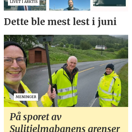
LIVET I ARKTIS
Dette ble mest lest i juni
MENINGER
På sporet av
Sulitjelmabanens grenser