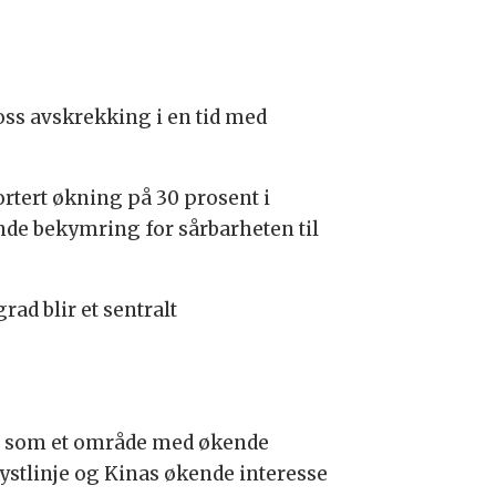
toss avskrekking i en tid med
rtert økning på 30 prosent i
nde bekymring for sårbarheten til
d blir et sentralt
en som et område med økende
kystlinje og Kinas økende interesse