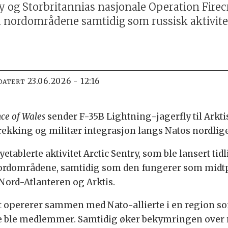
ry og Storbritannias nasjonale Operation Firec
å nordområdene samtidig som russisk aktivitet
23.06.2026 - 12:16
DATERT
nce of Wales
sender F-35B Lightning-jagerfly til Ark
skrekking og militær integrasjon langs Natos nordlige
tablerte aktivitet Arctic Sentry, som ble lansert tidli
nordområdene, samtidig som den fungerer som midtp
 Nord-Atlanteren og Arktis.
 opererer sammen med Nato-allierte i en region som 
ge ble medlemmer. Samtidig øker bekymringen over ru