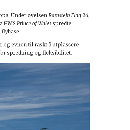
ropa. Under øvelsen
Ramstein Flag 26
,
fra HMS
Prince of Wales
spredte
 flybase.
g evnen til raskt å utplassere
or spredning og fleksibilitet.