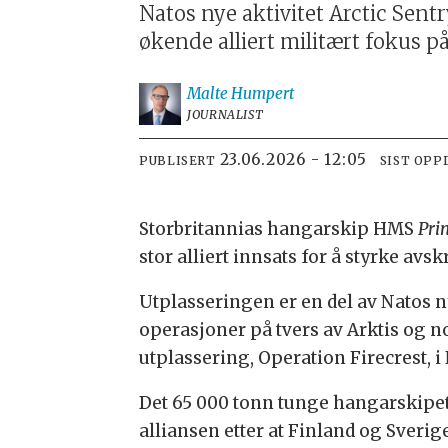
Natos nye aktivitet Arctic Sent
økende alliert militært fokus p
Malte
Humpert
JOURNALIST
23.06.2026 - 12:05
PUBLISERT
SIST OPP
Storbritannias hangarskip HMS
Pri
stor alliert innsats for å styrke av
Utplasseringen er en del av Natos nye
operasjoner på tvers av Arktis og 
utplassering, Operation Firecrest, i
Det 65 000 tonn tunge hangarskipet
alliansen etter at Finland og Sveri