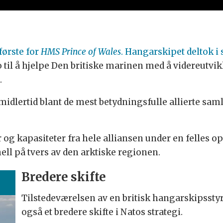
første for
HMS Prince of Wales
. Hangarskipet deltok i
ro til å hjelpe Den britiske marinen med å videreutv
.
dlertid blant de mest betydningsfulle allierte saml
r og kapasiteter fra hele alliansen under en felles o
ell på tvers av den arktiske regionen.
Bredere skifte
Tilstedeværelsen av en britisk hangarskipsstyr
også et bredere skifte i Natos strategi.