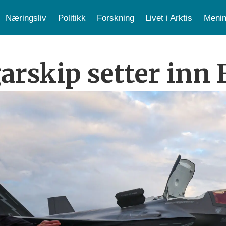
Næringsliv
Politikk
Forskning
Livet i Arktis
Menin
arskip setter inn F