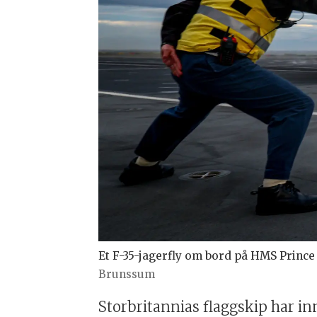
Et F-35-jagerfly om bord på HMS Prince 
Brunssum
Storbritannias flaggskip har in