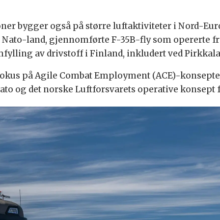
r bygger også på større luftaktiviteter i Nord-Eu
 20 Nato-land, gjennomførte F-35B-fly som opererte 
ylling av drivstoff i Finland, inkludert ved Pirkkala
fokus på Agile Combat Employment (ACE)-konsepter o
ato og det norske Luftforsvarets operative konsept f