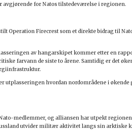
 avgjørende for Natos tilstedeværelse i regionen.
ilt Operation Firecrest som et direkte bidrag til Na
tplasseringen av hangarskipet kommer etter en rappo
itiske farvann de siste to årene.
Samtidig er det øke
rgiinfrastruktur.
er utplasseringen hvordan nordområdene i økende gra
 nå Nato-medlemmer, og alliansen har utpekt region
ssland utvider militær aktivitet langs sin arktiske 