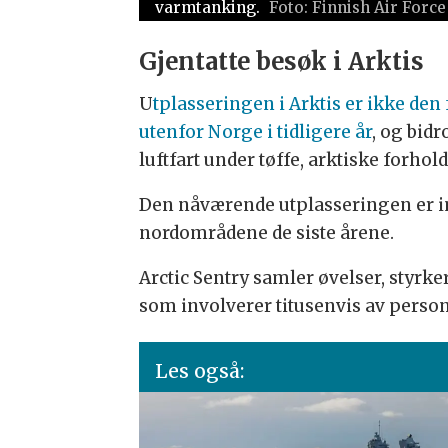
varmtanking.
Finnish Air Force
Gjentatte besøk i Arktis
U
tplasseringen i Arktis er ikke den 
utenfor Norge i tidligere år
, og bid
luftfart under tøffe, arktiske forhold
Den nåværende utplasseringen er imi
nordområdene de siste årene.
Arctic Sentry samler øvelser, styrke
som involverer titusenvis av person
Les også: