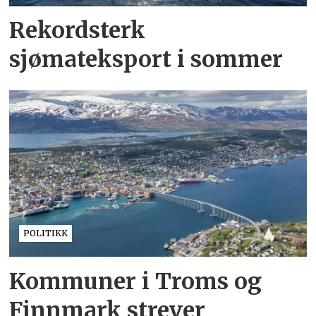
Rekordsterk
sjømateksport i sommer
POLITIKK
Kommuner i Troms og
Finnmark strever