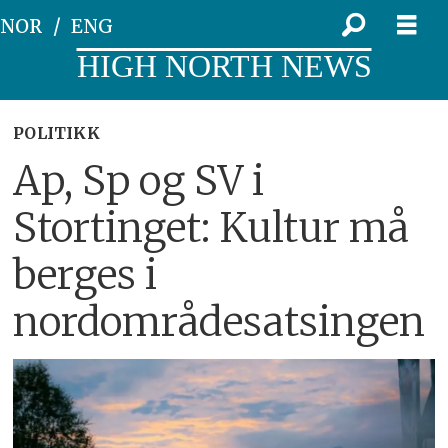
NOR
ENG
HIGH NORTH NEWS
POLITIKK
Ap, Sp og SV i
Stortinget: Kultur må
berges i
nordområdesatsingen