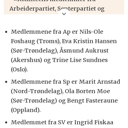
Arbeiderpartiet, Senterpartiet og
Sosialistisk Venstreparti er opptatte
av å fremme grensekryssende
Medlemmene fra Ap er Nils-Ole
kultursamarbeid i nord. Disse
Foshaug (Troms), Eva Kristin Hansen
medlemmer vil fremheve dette som
(Sør-Trøndelag), Åsmund Aukrust
særlig viktig i tider med konflikt og
(Akershus) og Trine Lise Sundnes
uro i verden. Da trenger vi ikke
(Oslo).
mindre, men mer kultur. Disse
Medlemmene fra Sp er Marit Arnstad
medlemmer er opptatt av at
(Nord-Trøndelag), Ola Borten Moe
kulturdimensjonen som del av
(Sør-Trøndelag) og Bengt Fasteraune
nordområdesatsingen derfor skal
(Oppland).
opprettholdes.»
Medlemmet fra SV er Ingrid Fiskaa
•
«Disse medlemmer vil understreke