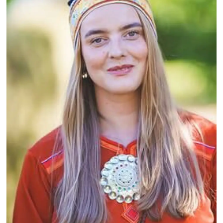
viser til Venstres alternative
statsbudsjett der det foreslås en økt
bevilgning på 4 mill. kroner til
kultur i nordområdesatsingen.»