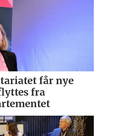
ariatet får nye
lyttes fra
artementet