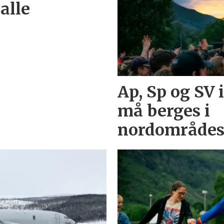
alle
Ap, Sp og SV 
må berges i
nordområdes