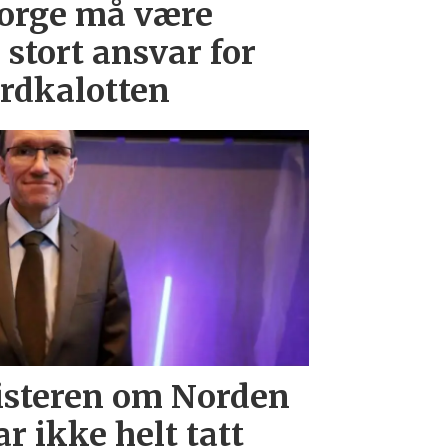
Norge må være
a stort ansvar for
ordkalotten
isteren om Norden
ar ikke helt tatt