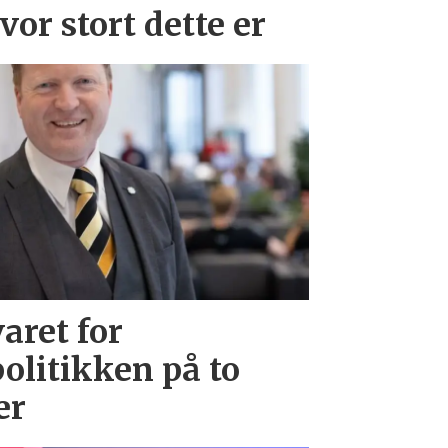
vor stort dette er
aret for
litikken på to
er