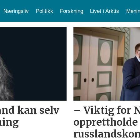
Næringsliv
Politikk
Forskning
Livet i Arktis
Menin
et
and kan selv
– Viktig for 
ning
opprettholde
russlandsko