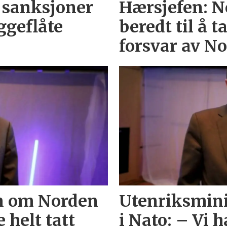
 sanksjoner
Hærsjefen: 
ggeflåte
beredt til å t
forsvar av N
n om Norden
Utenriksmin
e helt tatt
i Nato: – Vi h