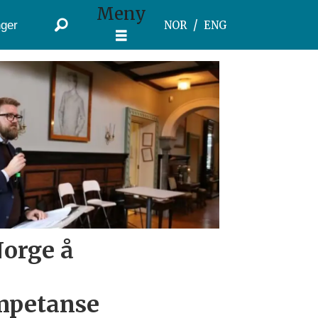
Meny
ger
NOR
ENG
Norge å
mpetanse