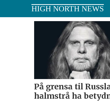
HIGH NORTH NEWS
Tag:
utenriksdepartement
På grensa til Russl
halmstrå ha betyd