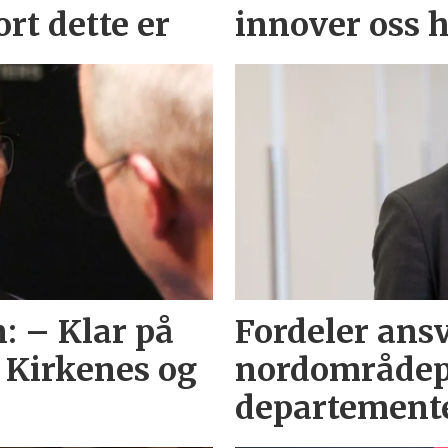
ort dette er
innover oss h
: – Klar på
Fordeler ansv
 Kirkenes og
nordområdepo
departement