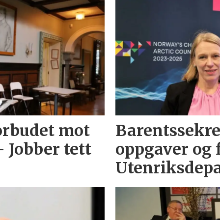
orbudet mot
Barentssekret
– Jobber tett
oppgaver og f
Utenriksdep