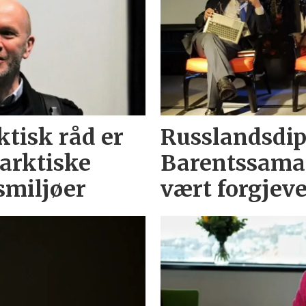
ktisk råd er
Russlandsdip
 arktiske
Barentssamar
smiljøer
vært forgjev