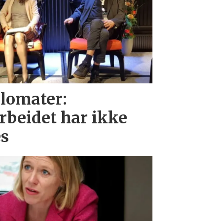
lomater:
beidet har ikke
es