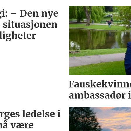
i: – Den nye
e situasjonen
ligheter
Fauskekvinn
ambassadør i
ges ledelse i
må være