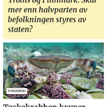
Troms og Finnmark: Skal
mer enn halvparten av
befolkningen styres av
staten?
FORSKNING