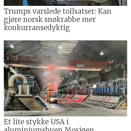
Trumps varslede tollsatser: Kan
gjøre norsk snøkrabbe mer
konkurransedyktig
Et lite stykke USA i
aluminiumsbyen Mosjøen