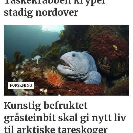
Taskekrabben kryper
stadig nordover
FORSKNING
Kunstig befruktet
gråsteinbit skal gi nytt liv
til arktiske tareskoger