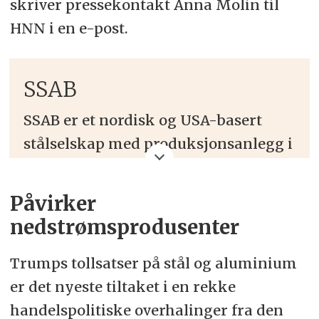
skriver pressekontakt Anna Molin til
HNN i en e-post.
SSAB
SSAB er et nordisk og USA-basert
stålselskap med produksjonsanlegg i
Sverige, Finland og USA.
Påvirker
– SSAB er godt posisjonert i sine
nedstrømsprodusenter
hjemmemarkeder, Norden og Nord-
Amerika, med produksjon nær
Trumps tollsatser på stål og aluminium
kundene, skriver selskapet.
er det nyeste tiltaket i en rekke
handelspolitiske overhalinger fra den