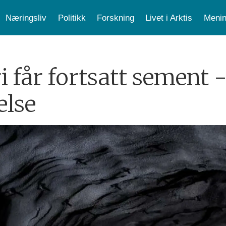
Næringsliv
Politikk
Forskning
Livet i Arktis
Menin
 får fortsatt sement -
else