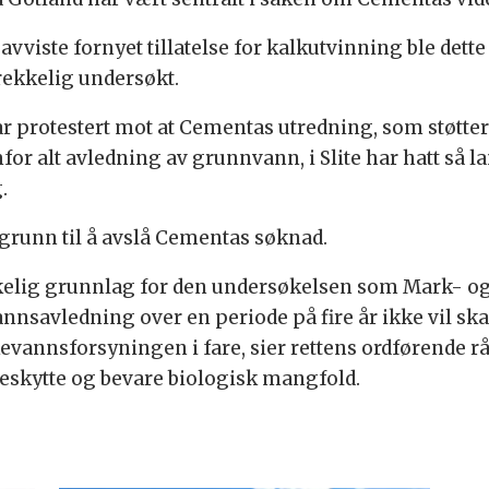
vviste fornyet tillatelse for kalkutvinning ble det
rekkelig undersøkt.
 protestert mot at Cementas utredning, som støtter 
or alt avledning av grunnvann, i Slite har hatt så 
.
e grunn til å avslå Cementas søknad.
kelig grunnlag for den undersøkelsen som Mark- og m
annsavledning over en periode på fire år ikke vil s
kevannsforsyningen i fare, sier rettens ordførende 
beskytte og bevare biologisk mangfold.