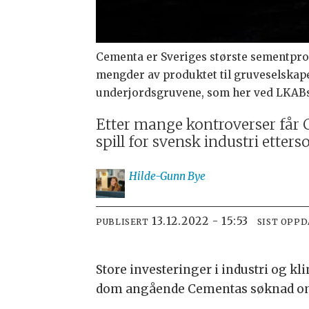
Cementa er Sveriges største sementpro
mengder av produktet til gruveselskape
underjordsgruvene, som her ved LKABs 
Etter mange kontroverser får C
spill for svensk industri etter
Hilde-Gunn
Bye
13.12.2022 - 15:53
PUBLISERT
SIST OPP
Store investeringer i industri og k
dom angående Cementas søknad om 