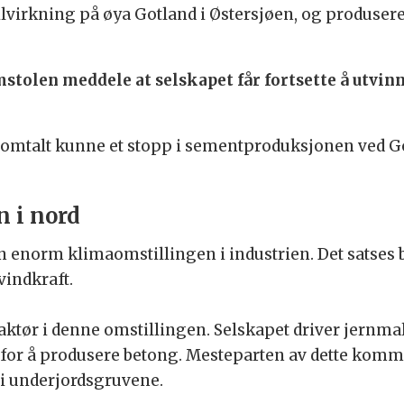
virkning på øya Gotland i Østersjøen, og produserer 
olen meddele at selskapet får fortsette å utvinne
omtalt kunne et stopp i sementproduksjonen ved Go
n i nord
n enorm klimaomstillingen i industrien. Det satses bl
vindkraft.
aktør i denne omstillingen. Selskapet driver jernm
t for å produsere betong. Mesteparten av dette kom
k i underjordsgruvene.