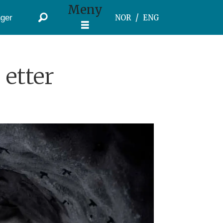
Meny
ger
NOR
ENG
 etter