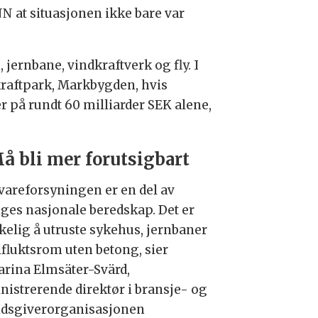
N at situasjonen ikke bare var
 jernbane, vindkraftverk og fly. I
kraftpark, Markbygden, hvis
 på rundt 60 milliarder SEK alene,
å bli mer forutsigbart
vareforsyningen er en del av
iges nasjonale beredskap. Det er
kelig å utruste sykehus, jernbaner
ilfluktsrom uten betong,
sier
arina Elmsäter-Svärd,
nistrerende direktør i
bransje- og
idsgiverorganisasjonen