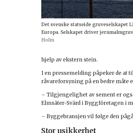
Det svenske statseide gruveselskapet 
Europa. Selskapet driver jernmalmgruve
Holm
hjelp av ekstern stein.
I en pressemelding påpeker de at ti
råvareforsyning på en bedre måte e
–
Tilgjengelighet av sement er også
Elmsäter-Svärd i
Byggföretagen i m
–
Byggebransjen vil følge den pågåe
Stor usikkerhet