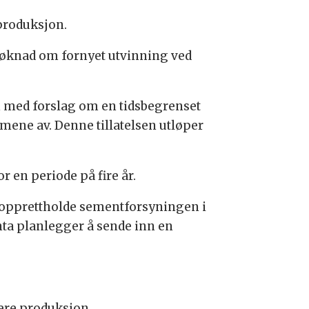
tproduksjon.
 søknad om fornyet utvinning ved
n med forslag om en tidsbegrenset
mmene av. Denne tillatelsen utløper
or en periode på fire år.
r å opprettholde sementforsyningen i
nta planlegger å sende inn en
ere produksjon.