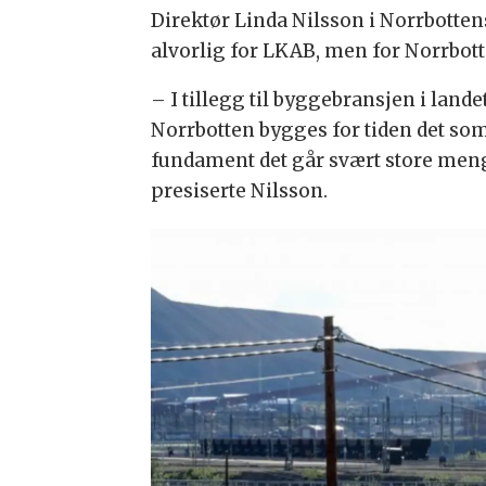
Direktør Linda Nilsson i Norrbotte
alvorlig for LKAB, men for Norrbo
– I tillegg til byggebransjen i land
Norrbotten bygges for tiden det so
fundament det går svært store meng
presiserte Nilsson.