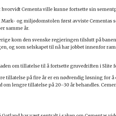
et hvorvidt Cementa ville kunne fortsette sin semen
 da Mark- og miljødomstolen først avviste Cementas
ber samme år.
verige kom
den svenske regjeringen tilslutt på bane
agen, og som selskapet til nå har jobbet innenfor ra
en om tillatelse til å fortsette gruvedriften i Slite f
ere tillatelse på fire år er en nødvendig løsning fo
d om lengre tillatelse på 20–30 år behandles. Ceme
Gotland har vært sentralt i saken om Cementas vid