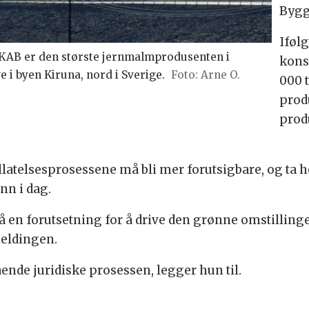
Bygg
Iføl
LKAB er den største jernmalmprodusenten i
kons
 i byen Kiruna, nord i Sverige.
Arne O.
000 
produ
prod
llatelsesprosessene må bli mer forutsigbare, og ta h
nn i dag.
 en forutsetning for å drive den grønne omstillingen
eldingen.
nde juridiske prosessen, legger hun til.