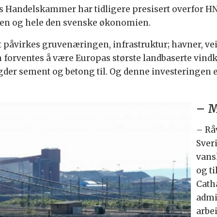
ns Handelskammer har tidligere presisert overfor HN
tten og hele den svenske økonomien.
et påvirkes gruvenæringen, infrastruktur; havner, vei,
m forventes å være Europas største landbaserte vind
der sement og betong til. Og denne investeringen er
– M
–
Rå
Sver
vans
og t
Cath
admi
arbe