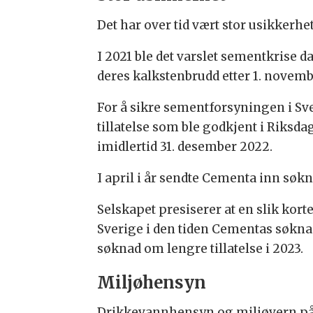
Det har over tid vært stor usikkerh
I 2021 ble det varslet sementkrise
deres kalkstenbrudd etter 1. novem
For å sikre sementforsyningen i S
tillatelse som ble godkjent i Riksd
imidlertid 31. desember 2022.
I april i år sendte Cementa inn søknad
Selskapet presiserer at en slik kort
Sverige i den tiden Cementas søkna
søknad om lengre tillatelse i 2023.
Miljøhensyn
Drikkevannhensyn og miljøvern på 