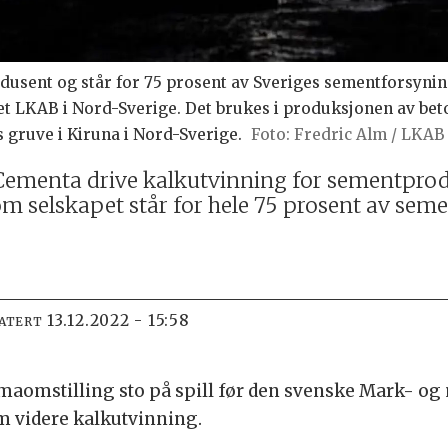
dusent og står for 75 prosent av Sveriges sementforsyni
t LKAB i Nord-Sverige. Det brukes i produksjonen av beto
gruve i Kiruna i Nord-Sverige.
Fredric Alm / LKAB
ementa drive kalkutvinning for sementproduk
som selskapet står for hele 75 prosent av sem
13.12.2022 - 15:58
DATERT
limaomstilling sto på spill før den svenske Mark- 
videre kalkutvinning.