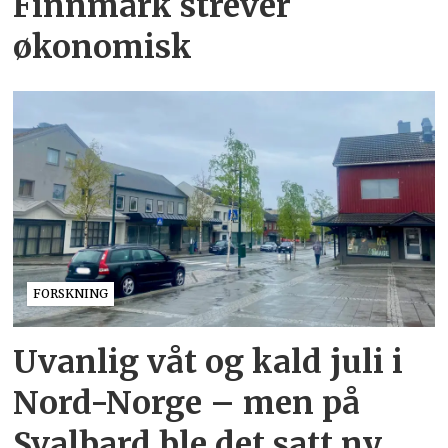
Finnmark strever
økonomisk
FORSKNING
Uvanlig våt og kald juli i
Nord-Norge – men på
Svalbard ble det satt ny