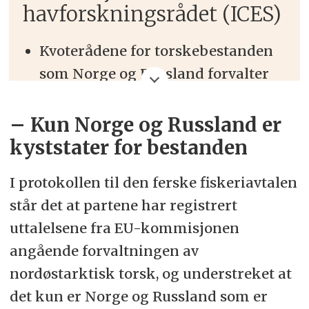
havforskningsrådet (ICES)
Kvoterådene for torskebestanden
som Norge og Russland forvalter
sammen i Barentshavet pleier
normalt å komme fra Det
– Kun Norge og Russland er
internasjonale havforskingsrådet
kyststater for bestanden
(ICES).
I protokollen til den ferske fiskeriavtalen
Russland har vært suspendert fra
står det at partene har registrert
deltakelse i rådets aktiviteter siden
uttalelsene fra EU-kommisjonen
mars 2022 som følge av den
angående forvaltningen av
russiske invasjonen av Ukraina.
nordøstarktisk torsk, og understreket at
Etter Russlands suspendering har
det kun er Norge og Russland som er