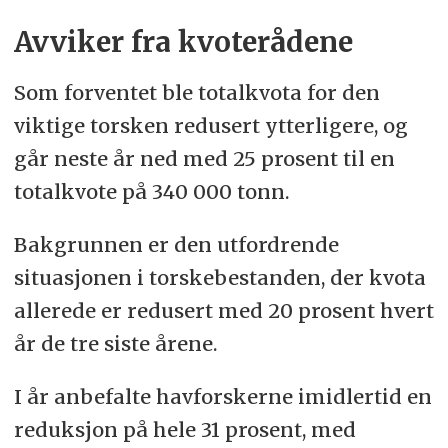
Avviker fra kvoterådene
Forvaltningen av fellesbestandene i
Barentshavet er nå en av få
Som forventet ble totalkvota for den
kontaktflater mellom de to landene.
viktige torsken redusert ytterligere, og
går neste år ned med 25 prosent til en
Den norsk-russiske
totalkvote på 340 000 tonn.
fiskerikommisjonen bestemmer
årlig kvotene for torsk, hyse, lodde,
Bakgrunnen er den utfordrende
snabeluer og blåkveite.
situasjonen i torskebestanden, der kvota
allerede er redusert med 20 prosent hvert
Totalkvoten av torsk fordeles mellom
år de tre siste årene.
Norge, Russland og tredjeland.
I år anbefalte havforskerne imidlertid en
reduksjon på hele 31 prosent, m
ed