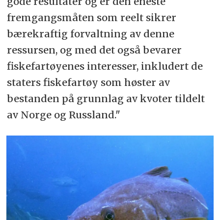
gode resultater og er den eneste
opphøre å være delegat ett år etter
fremgangsmåten som reelt sikrer
at den skriftlige oppsigelsen er
bærekraftig forvaltning av denne
levert,
skriver ICES.
ressursen, og med det også bevarer
FNI-forsker Anne-Kristin
fiskefartøyenes interesser, inkludert de
Jørgensen forklarer at
staters fiskefartøy som høster av
utmeldingen fra ICES ikke vil ha
bestanden på grunnlag av kvoter tildelt
noen øyeblikkelig effekt på
av Norge og Russland."
fiskerisamarbeidet, men sier
spørsmålet er hva de langsiktige
konsekvensene vil bli.