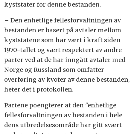
kvoterådene blitt bilaterale og
kyststater for denne bestanden.
leveres av forskergruppa under
– Den enhetlige fellesforvaltningen av
den norsk-russiske
bestanden er basert på avtaler mellom
fiskerikommisjonen, som baserer
kyststatene som har vært i kraft siden
seg på ICES’ metodikk når de
1970-tallet og vært respektert av andre
utarbeider rådene.
parter ved at de har inngått avtaler med
Russland har varslet at de vil
Norge og Russland som omfatter
trekke seg permanent fra rådet.
overføring av kvoter av denne bestanden,
Russland bekreftet utmeldelse fra
heter det i protokollen.
ICES i slutten av oktober, meldte
Fiskeribladet.
Partene poengterer at den "enhetlige
fellesforvaltningen av bestanden i hele
I henhold til artikkel 17 i
dens utbredelsesområde har gitt svært
konvensjonen vil Russland