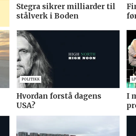
Stegra sikrer milliarder til
Fi
stålverk i Boden
fø
POLITIKK
LI
Hvordan forstå dagens
I 
USA?
pr