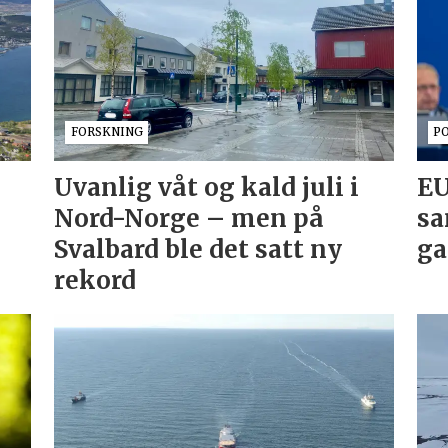
FORSKNING
P
Uvanlig våt og kald juli i
EU
Nord-Norge – men på
sa
Svalbard ble det satt ny
ga
rekord