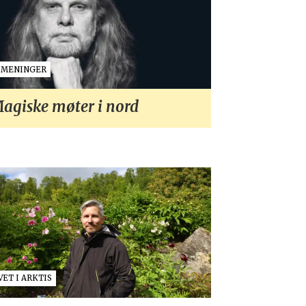
MENINGER
agiske møter i nord
VET I ARKTIS