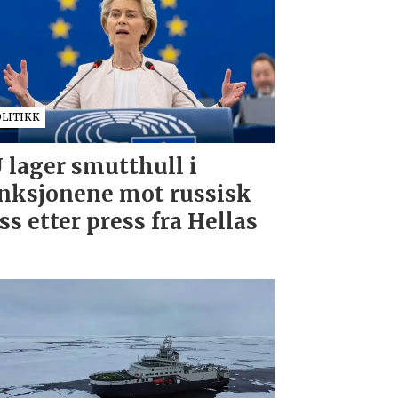
OLITIKK
 lager smutthull i
nksjonene mot russisk
ss etter press fra Hellas