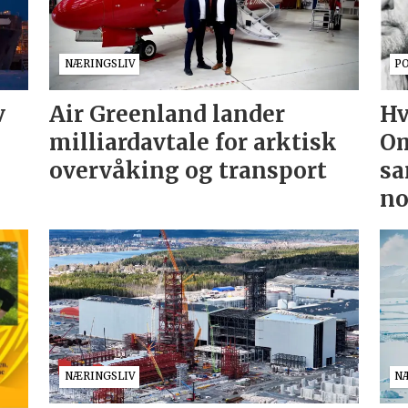
NÆRINGSLIV
P
v
Air Greenland lander
Hv
milliardavtale for arktisk
Om
overvåking og transport
sa
no
NÆRINGSLIV
N