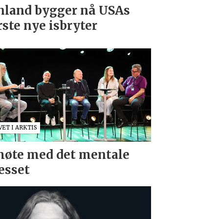
nland bygger nå USAs
rste nye isbryter
VET I ARKTIS
møte med det mentale
esset