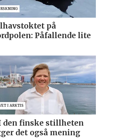
ORSKNING
lhavstoktet på
rdpolen: Påfallende lite
VET I ARKTIS
I den finske stillheten
gger det også mening