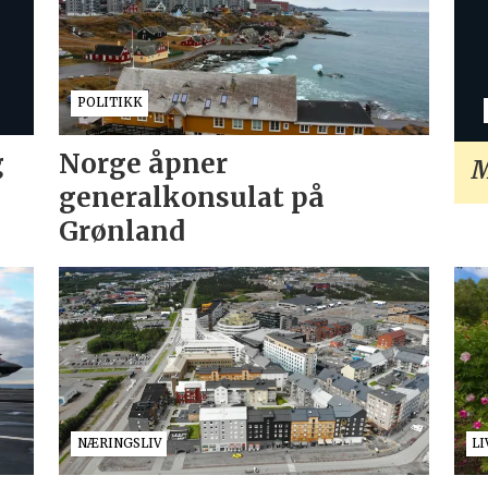
POLITIKK
g
Norge åpner
M
generalkonsulat på
Grønland
NÆRINGSLIV
LI