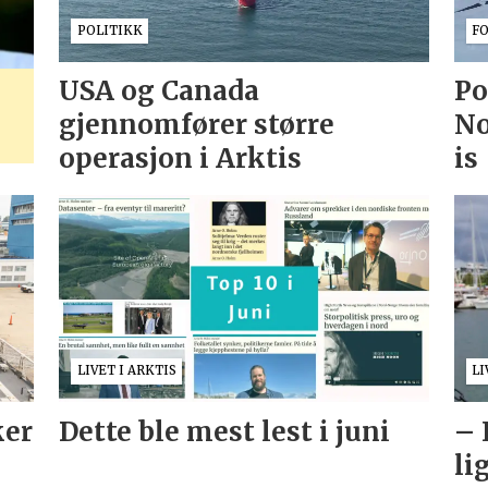
POLITIKK
F
USA og Canada
Po
gjennomfører større
No
operasjon i Arktis
is
LIVET I ARKTIS
LI
ker
Dette ble mest lest i juni
– 
li