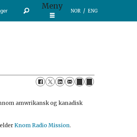
Meny
ger
NOR
ENG
gjennom amwrikansk og kanadisk
melder
Knom Radio Mission
.