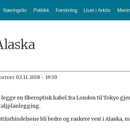
Næringsliv
Politikk
Forskning
Livet i Arktis
Menin
Alaska
02.11.2018 - 19:30
DATERT
å legge en fiberoptisk kabel fra London til Tokyo 
taljplanlegging.
ettforbindelsene bli bedre og raskere vest i Alaska, 