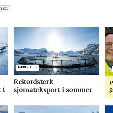
ASKA
NÆRINGSLIV
Rekordsterk
P
 i
sjømateksport i sommer
S