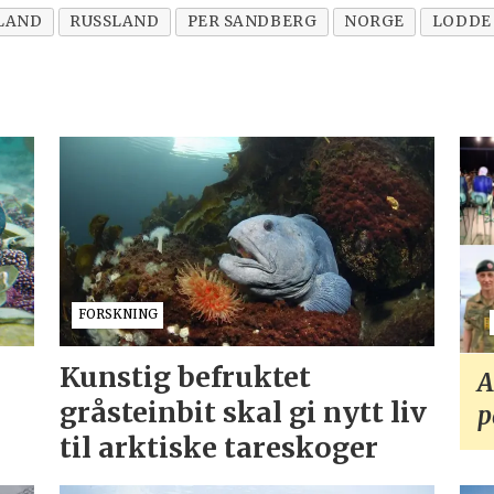
LAND
RUSSLAND
PER SANDBERG
NORGE
LODDE
FORSKNING
Kunstig befruktet
A
gråsteinbit skal gi nytt liv
p
til arktiske tareskoger