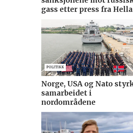
sanksjonene mot russis
gass etter press fra Hell
POLITIKK
Norge, USA og Nato styr
samarbeidet i
nordområdene