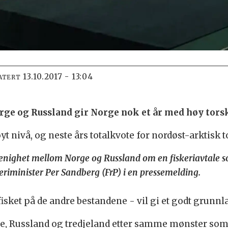
13.10.2017 - 13:04
ATERT
rge og Russland gir Norge nok et år med høy tors
t nivå, og neste års totalkvote for nordøst-arktisk tor
er enighet mellom Norge og Russland om en fiskeriavtale 
skeriminister Per Sandberg (FrP) i en pressemelding.
et på de andre bestandene - vil gi et godt grunnlag
, Russland og tredjeland etter samme mønster som i 