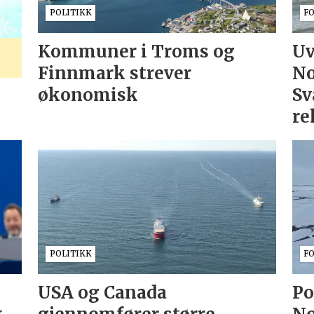
POLITIKK
F
Kommuner i Troms og
Uv
Finnmark strever
No
økonomisk
Sv
re
POLITIKK
F
USA og Canada
Po