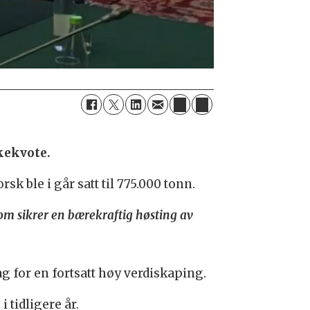
kekvote.
sk ble i går satt til 775.000 tonn.
som sikrer en bærekraftig høsting av
 for en fortsatt høy verdiskaping.
tidligere år.