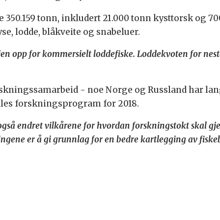
e 350.159 tonn, inkludert 21.000 tonn kysttorsk og 
se, lodde, blåkveite og snabeluer.
jen opp for kommersielt loddefiske. Loddekvoten for neste
skningssamarbeid - noe Norge og Russland har lange
felles forskningsprogram for 2018.
gså endret vilkårene for hvordan forskningstokt skal gje
ngene er å gi grunnlag for en bedre kartlegging av fis