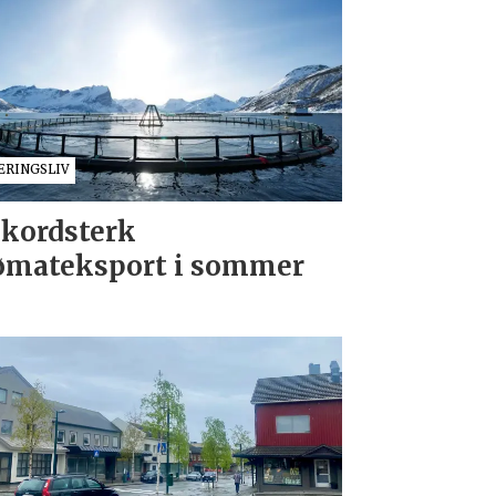
ÆRINGSLIV
kordsterk
ømateksport i sommer