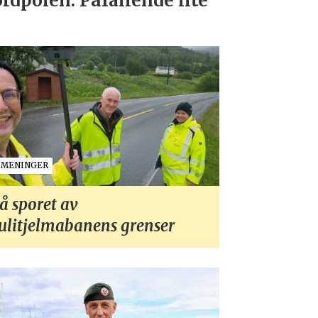
rdpolen: Påfallende lite
MENINGER
å sporet av
ulitjelmabanens grenser