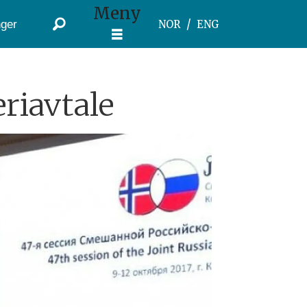
Meny
ger
NOR
ENG
riavtale