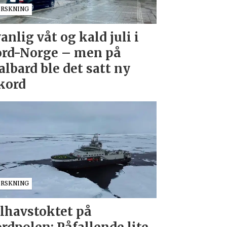
ORSKNING
anlig våt og kald juli i
rd-Norge – men på
albard ble det satt ny
kord
ORSKNING
lhavstoktet på