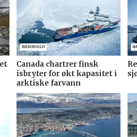
NÆRINGSLIV
N
et
Canada chartrer finsk
Re
isbryter for økt kapasitet i
sj
arktiske farvann