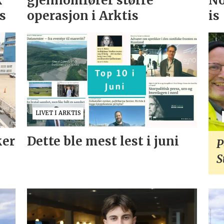
k
gjennomfører større
No
as
operasjon i Arktis
is
LIVET I ARKTIS
ker
Dette ble mest lest i juni
P
S