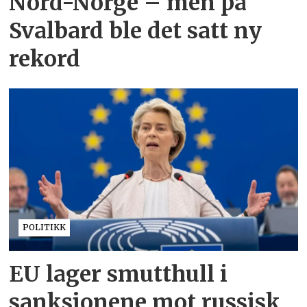
Nord-Norge – men på
Svalbard ble det satt ny
rekord
POLITIKK
EU lager smutthull i
sanksjonene mot russisk