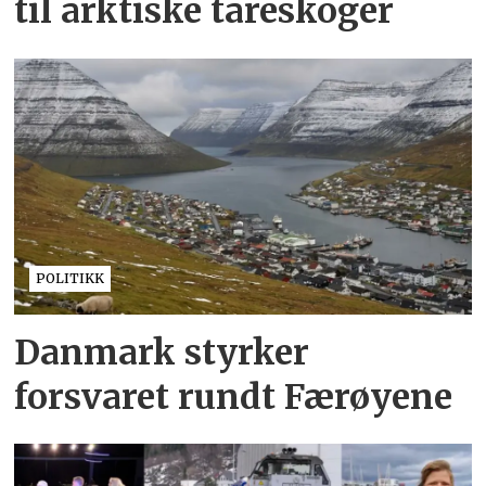
til arktiske tareskoger
POLITIKK
Danmark styrker
forsvaret rundt Færøyene