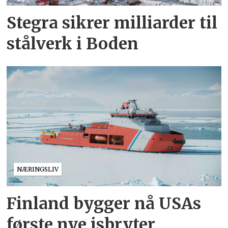
Stegra sikrer milliarder til
stålverk i Boden
NÆRINGSLIV
Finland bygger nå USAs
første nye isbryter