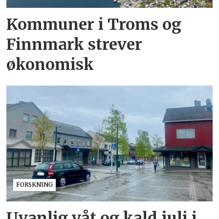
Kommuner i Troms og
Finnmark strever
økonomisk
FORSKNING
Uvanlig våt og kald juli i