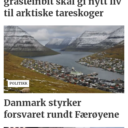
gråsteinbit skal gi nytt liv
til arktiske tareskoger
POLITIKK
Danmark styrker
forsvaret rundt Færøyene