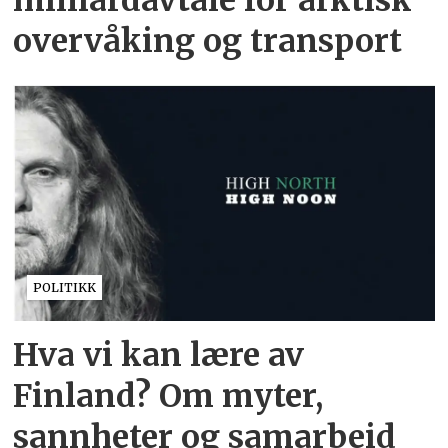
overvåking og transport
POLITIKK
Hva vi kan lære av
Finland? Om myter,
sannheter og samarbeid