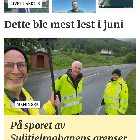
LIVET I ARKTIS
Dette ble mest lest i juni
MENINGER
På sporet av
Sulitjelmabanens grenser