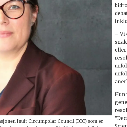
bidr
deba
inkl
– Vi
snak
elle
reso
urfol
urfol
anerk
Hun 
gene
reso
"Dec
asjonen Inuit Circumpolar Council (ICC) som er
Scien