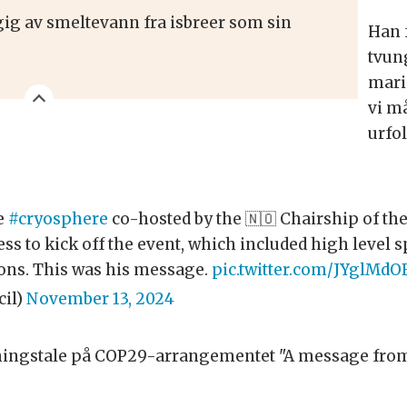
ig av smeltevann fra isbreer som sin
Han f
tvung
mari
vi m
urfo
he
#cryosphere
co-hosted by the 🇳🇴 Chairship of the
s to kick off the event, which included high level sp
ions. This was his message.
pic.twitter.com/JYglMdO
cil)
November 13, 2024
pningstale på COP29-arrangementet "A message from