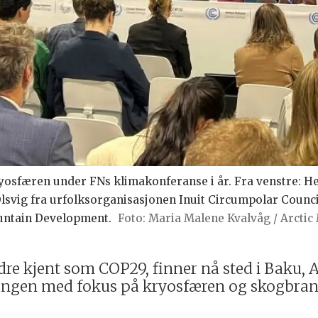
yosfæren under FNs klimakonferanse i år. Fra venstre: He
vig fra urfolksorganisasjonen Inuit Circumpolar Council
ountain Development.
Maria Malene Kvalvåg / Arcti
e kjent som COP29, finner nå sted i Baku, As
ngen med fokus på kryosfæren og skogbrann,