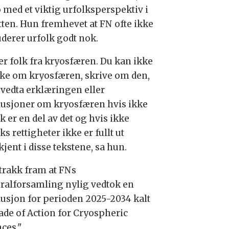
o med et viktig urfolksperspektiv i
tten. Hun fremhevet at FN ofte ikke
uderer urfolk godt nok.
 er folk fra kryosfæren. Du kan ikke
ke om kryosfæren, skrive om den,
r vedta erklæringen eller
lusjoner om kryosfæren hvis ikke
k er en del av det og hvis ikke
ks rettigheter ikke er fullt ut
jent i disse tekstene, sa hun.
trakk fram at FNs
ralforsamling nylig vedtok en
lusjon for perioden 2025-2034 kalt
ade of Action for Cryospheric
ces."