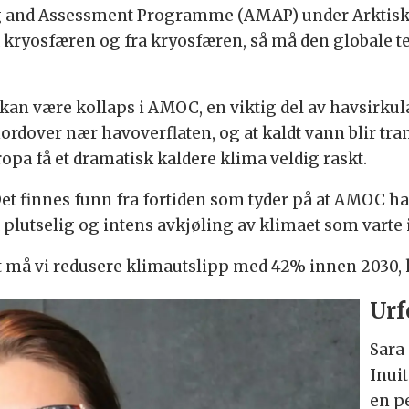
 and Assessment Programme (AMAP) under Arktisk råd
å kryosfæren og fra kryosfæren, så må den globale 
 kan være kollaps i AMOC, en viktig del av havsirkul
nordover nær havoverflaten, og at kaldt vann blir tra
pa få et dramatisk kaldere klima veldig raskt.
et finnes funn fra fortiden som tyder på at AMOC har
 plutselig og intens avkjøling av klimaet som varte i
t må vi redusere klimautslipp med 42% innen 2030, 
Urf
Sara
Inui
en p