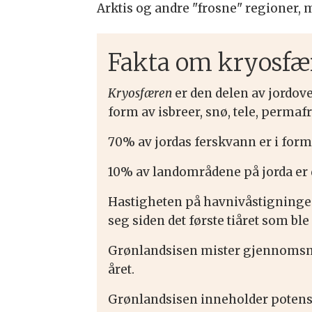
Arktis og andre "frosne" regioner, 
Fakta om kryosfæ
Kryosfæren
er den delen av jordover
form av
isbreer
,
snø
,
tele
,
permafr
70% av jordas ferskvann er i form
10% av landområdene på jorda er d
Hastigheten på havnivåstigninge
seg siden det første tiåret som ble
Grønlandsisen mister gjennomsni
året.
Grønlandsisen inneholder potensi