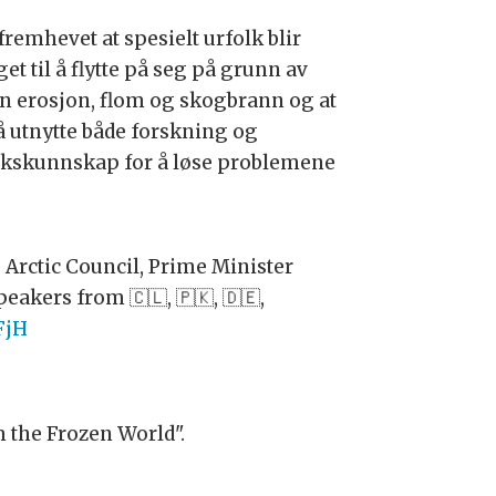
remhevet at spesielt urfolk blir
et til å flytte på seg på grunn av
n erosjon, flom og skogbrann og at
å utnytte både forskning og
lkskunnskap for å løse problemene
 Arctic Council, Prime Minister
eakers from 🇨🇱, 🇵🇰, 🇩🇪,
FjH
 the Frozen World".