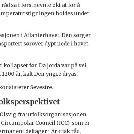
 sa i førstnevnte økt at for å
temperaturstigningen holdes under
asjonen i Atlanterhavet. Den sørger
nsportert sørover dypt nede i havet.
 kollapset før. Da jorda var på vei
 1200 år, kalt Den yngre dryas."
konstaterer Sevestre.
olksperspektivet
 Olsvig fra urfolksorganisasjonen
t Circumpolar Council (ICC), som er
ermanent deltager i Arktisk råd,