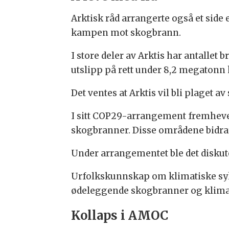
Arktisk råd arrangerte også et si
kampen mot skogbrann.
I store deler av Arktis har antallet 
utslipp på rett under 8,2 megatonn
Det ventes at Arktis vil bli plaget a
I sitt COP29-arrangement fremhever
skogbranner. Disse områdene bidrar
Under arrangementet ble det disku
Urfolkskunnskap om klimatiske sykl
ødeleggende skogbranner og klima
Kollaps i AMOC