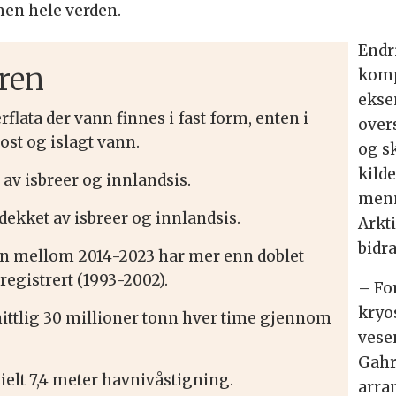
men hele verden.
Endr
ren
komp
ekse
flata der vann finnes i fast form, enten i
over
ost
og islagt vann.
og s
kilde
 av isbreer og innlandsis.
menn
ekket av isbreer og innlandsis.
Arkt
bidra
n mellom 2014-2023 har mer enn doblet
 registrert (1993-2002).
– Fo
kryo
ttlig 30 millioner tonn hver time gjennom
vesen
Gahr
elt 7,4 meter havnivåstigning.
arra