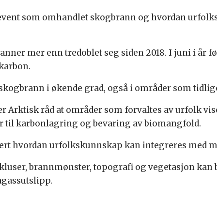
de event som omhandlet skogbrann og hvordan urfol
branner mer enn tredoblet seg siden 2018. I juni i år f
 karbon.
v skogbrann i økende grad, også i områder som tidlige
 Arktisk råd at områder som forvaltes av urfolk vis
 til karbonlagring og bevaring av biomangfold.
tert hvordan urfolkskunnskap kan integreres med
user, brannmønster, topografi og vegetasjon kan b
gassutslipp.