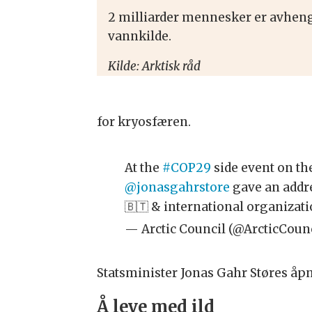
2 milliarder mennesker er avheng
vannkilde.
Kilde: Arktisk råd
for kryosfæren.
At the
#COP29
side event on t
@jonasgahrstore
gave an addres
🇧🇹 & international organizat
— Arctic Council (@ArcticCoun
Statsminister Jonas Gahr Støres å
Å leve med ild