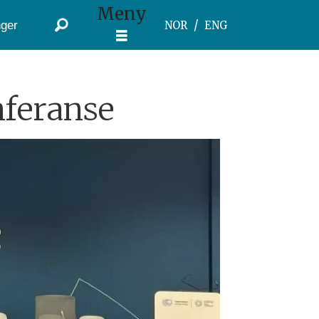
Meny
ger
NOR
ENG
nferanse