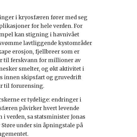
inger i kryosfæren fører med seg
likasjoner for hele verden. For
mpel kan stigning i havnivået
svømme lavtliggende kystområder
kape erosjon, fjellbreer som er
r til ferskvann for millioner av
esker smelter, og økt aktivitet i
is innen skipsfart og gruvedrift
r til forurensing.
rskerne er tydelige: endringer i
sfæren påvirker hvert levende
 i verden, sa statsminister Jonas
 Støre under sin åpningstale på
ngementet.