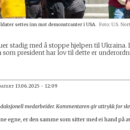
ater settes inn mot demonstranter i USA.
U.S. No
 stadig med å stoppe hjelpen til Ukraina. I
n som president har lov til dette er underord
13.06.2025 - 12:09
DATERT
edaksjonell medarbeider. Kommentaren gir uttrykk for skr
e egne, er den samme som sitter med ei hand på avt