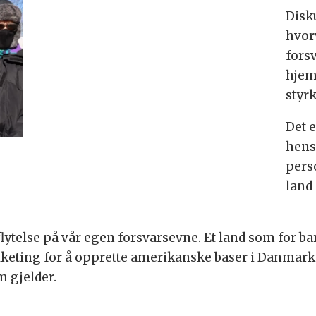
Disk
hvor
fors
hjem
styrk
Det e
hens
pers
land 
ytelse på vår egen forsvarsevne. Et land som for bar
olketing for å opprette amerikanske baser i Danmark
m gjelder.