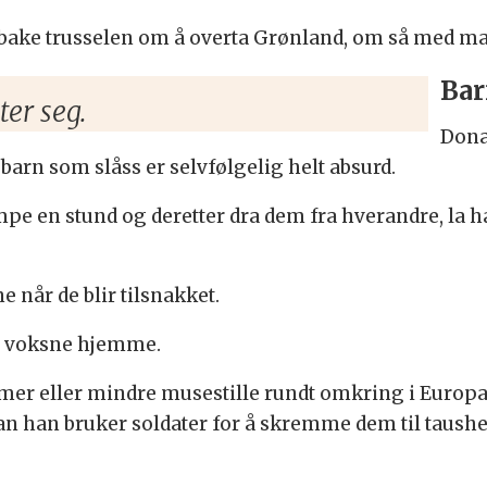
ilbake trusselen om å overta Grønland, om så med m
Bar
er seg.
Dona
arn som slåss er selvfølgelig helt absurd.
empe en stund og deretter dra dem fra hverandre, la h
ne når de blir tilsnakket.
ng voksne hjemme.
 mer eller mindre musestille rundt omkring i Europa
t han han bruker soldater for å skremme dem til taushe