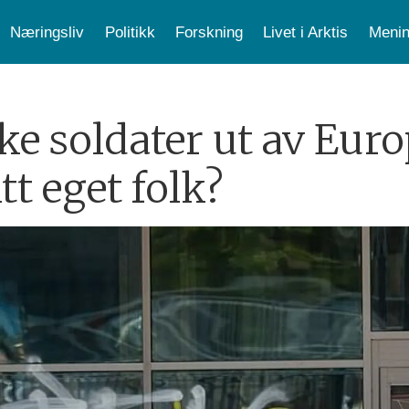
Næringsliv
Politikk
Forskning
Livet i Arktis
Menin
e soldater ut av Europ
t eget folk?