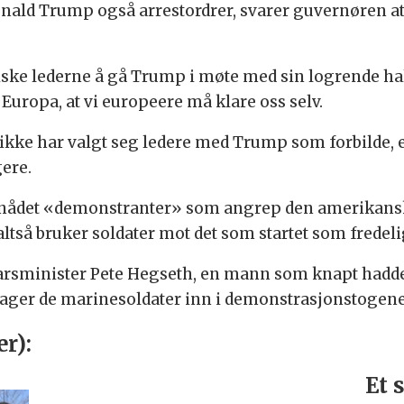
onald Trump også arrestordrer, svarer guvernøren at
eiske lederne å gå Trump i møte med sin logrende ha
Europa, at vi europeere må klare oss selv.
ikke har valgt seg ledere med Trump som forbilde, er 
ere.
enådet «demonstranter» som angrep den amerikans
ltså bruker soldater mot det som startet som frede
rsminister Pete Hegseth, en mann som knapt hadde 
ger de marinesoldater inn i demonstrasjonstogene
er):
Et 