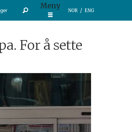
Meny
ger
NOR
ENG
a. For å sette