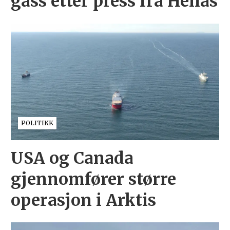
gass etter press fra Hellas
POLITIKK
USA og Canada
gjennomfører større
operasjon i Arktis