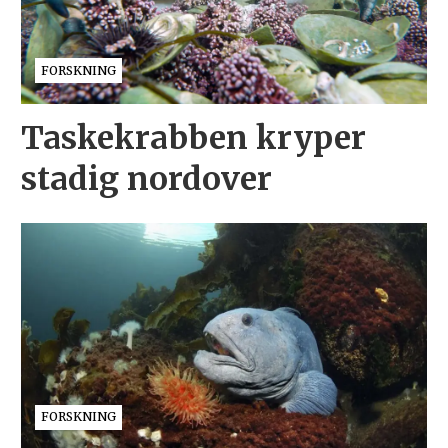
FORSKNING
Taskekrabben kryper
stadig nordover
FORSKNING