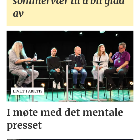
sommervær til å bli glad
av
LIVET I ARKTIS
I møte med det mentale
presset