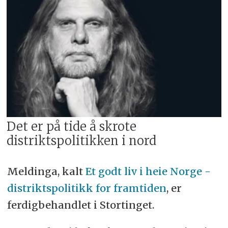
Det er på tide å skrote
distriktspolitikken i nord
Meldinga, kalt
Et godt liv i heie Norge -
distriktspolitikk for framtiden
, er
ferdigbehandlet i Stortinget.