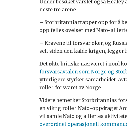
Under besøket varslet også Healey at
neste tre årene.
– Storbritannia trapper opp for å b
opp felles øvelser med Nato-allierte
– Kravene til forsvar øker, og Russ
sett siden den kalde krigen, legger h
Det økte britiske nærværet i nord 
forsvarsavtalen som Norge og Storb
ytterligere styrker samarbeidet. Avt
rolle i forsvaret av Norge.
Videre bemerker Storbritannias forsv
en viktig rolle i Nato-oppdraget Ar
vil samle Nato og alliertes aktivit
overordnet operasjonell kommand