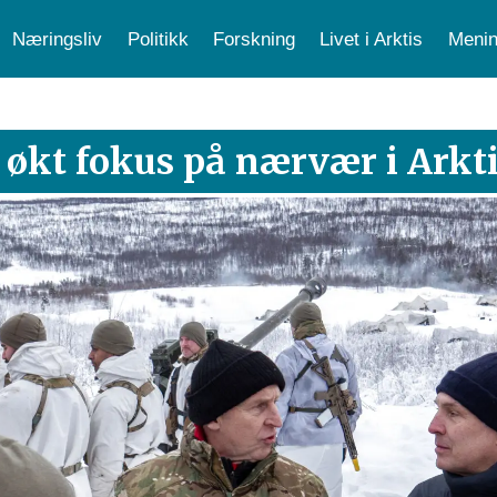
Næringsliv
Politikk
Forskning
Livet i Arktis
Menin
 økt fokus på nærvær i Arkt