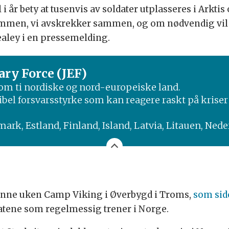
 i år bety at tusenvis av soldater utplasseres i Arkt
 sammen, vi avskrekker sammen, og om nødvendig vi
ealey i en pressemelding.
ary Force (JEF)
lom ti nordiske og nord-europeiske land.
ibel forsvarsstyrke som kan reagere raskt på krise
anmark, Estland, Finland, Island, Latvia, Litauen, Ne
enne uken Camp Viking i Øverbygd i Troms,
som sid
ldatene som regelmessig trener i Norge.