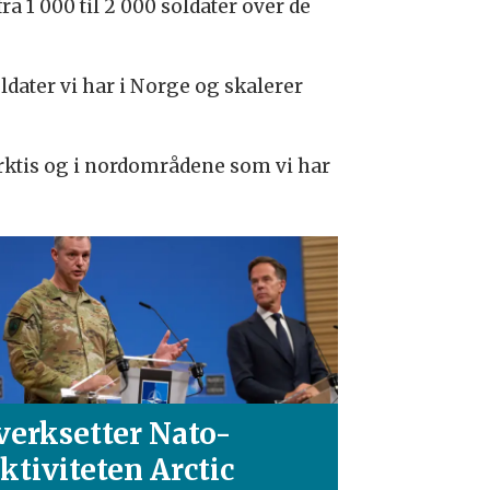
a 1 000 til 2 000 soldater over de
ldater vi har i Norge og skalerer
Arktis og i nordområdene som vi har
verksetter Nato-
ktiviteten Arctic