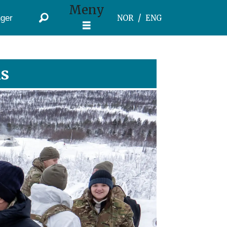
Meny
ger
NOR
ENG
is