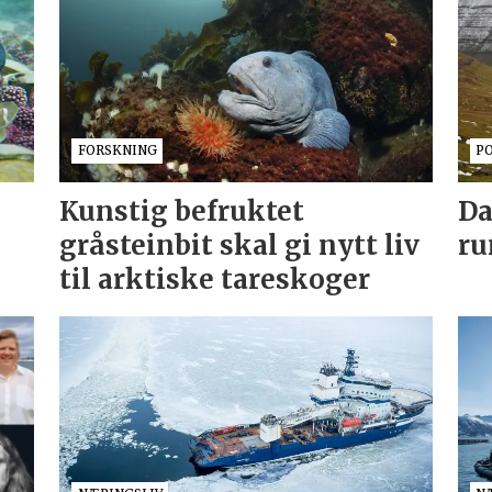
FORSKNING
P
Kunstig befruktet
Da
gråsteinbit skal gi nytt liv
ru
til arktiske tareskoger