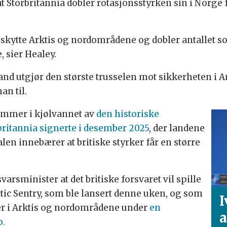
 Storbritannia dobler rotasjonsstyrken sin i Norge fr
eskytte Arktis og nordområdene og dobler antallet so
, sier Healey.
land utgjør den største trusselen mot sikkerheten i 
an til.
kommer i kjølvannet av
den historiske
ritannia signerte i desember 2025
, der landene
alen innebærer at britiske styrker får en større
arsminister at det britiske forsvaret vil spille
ctic Sentry, som ble lansert denne uken, og som
I
eter i Arktis og nordområdene under
en
a
o.