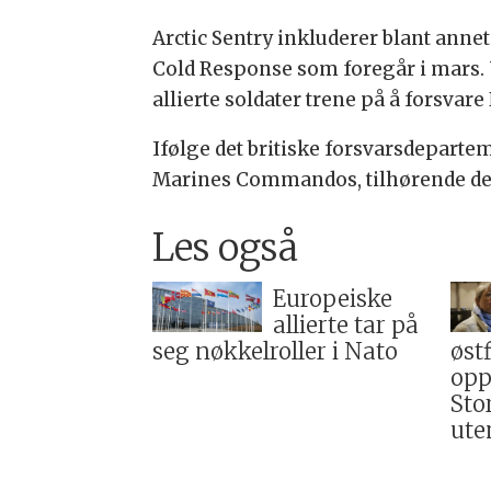
Arctic Sentry inkluderer blant ann
Cold Response som foregår i mars. 
allierte soldater trene på å forsva
Ifølge det britiske forsvarsdeparte
Marines Commandos, tilhørende den 
Les også
Europeiske
allierte tar på
seg nøkkelroller i Nato
øst
opp 
Sto
ute