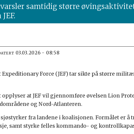
 varsler samtidig større øvingsaktivit
 JEF.
03.03.2026 - 08:58
DATERT
 Expeditionary Force (JEF) tar sikte på større milit
 opplyser at JEF vil gjennomføre øvelsen Lion Prote
ordområdene og Nord-Atlanteren.
 sjøstyrker fra landene i koalisjonen. Formålet er å 
sje, samt styrke felles kommando- og kontrollkapas