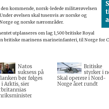
S
et den kommende, norsk-ledede militærøvelsen
t
Under øvelsen skal tusenvis av norske og
a
re Norge og norske nærområder.
mentet utplasseres om lag 1,500 britiske Royal
britiske marinens marineinfanteri, til Norge for 
Natos
Britiske
suksess på
styrker i n
flanken bør følges
Skal operere i Nord-
i Arktis, sier
Norge året rundt
rbritannias
nriksminister