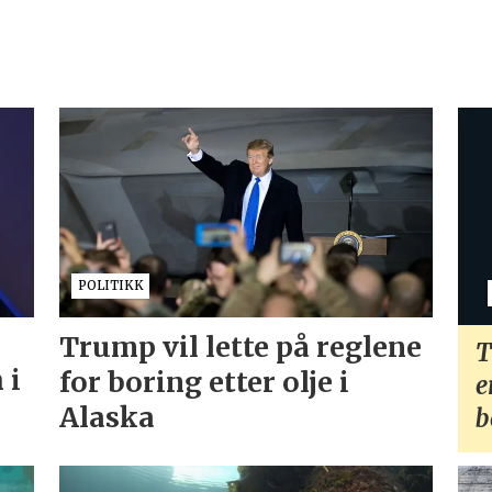
POLITIKK
Trump vil lette på reglene
T
 i
for boring etter olje i
e
Alaska
b