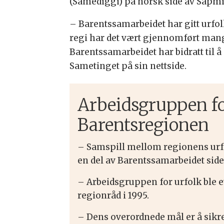
(Sámediggi) på norsk side av Sápmi
– Barentssamarbeidet har gitt urfo
regi har det vært gjennomført mang
Barentssamarbeidet har bidratt til
Sametinget på sin nettside.
Arbeidsgruppen fo
Barentsregionen
– Samspill mellom regionens urfo
en del av Barentssamarbeidet siden
– Arbeidsgruppen for urfolk ble e
regionråd i 1995.
– Dens overordnede mål er å sikre