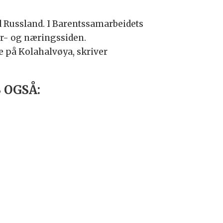
d Russland. I Barentssamarbeidets
ur- og næringssiden.
e på Kolahalvøya, skriver
 OGSÅ: