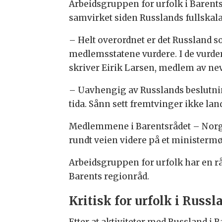
Arbeidsgruppen for urfolk i Barents
samvirket siden Russlands fullskala
– Helt overordnet er det Russland s
medlemsstatene vurdere. I de vurder
skriver Eirik Larsen, medlem av ne
– Uavhengig av Russlands beslutning
tida. Sånn sett fremtvinger ikke la
Medlemmene i Barentsrådet – Norge,
rundt veien videre på et ministermøt
Arbeidsgruppen for urfolk har en rå
Barents regionråd.
Kritisk for urfolk i Russl