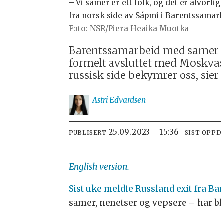
– Vi samer er ett folk, og det er alvorli
fra norsk side av Sápmi i Barentssamar
NSR/Piera Heaika Muotka
Barentssamarbeid med samer og
formelt avsluttet med Moskva
russisk side bekymrer oss, sie
Astri
Edvardsen
25.09.2023 - 15:36
PUBLISERT
SIST OPP
English version.
Sist uke meldte Russland exit fra Ba
samer, nenetser og vepsere – har bl