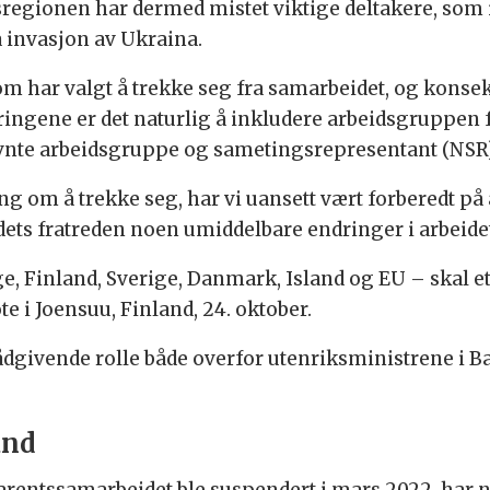
regionen har dermed mistet viktige deltakere, som i 
 invasjon av Ukraina.
om har valgt å trekke seg fra samarbeidet, og kons
ingene er det naturlig å inkludere arbeidsgruppen f
vnte arbeidsgruppe og sametingsrepresentant (NSR),
 om å trekke seg, har vi uansett vært forberedt på 
ndets fratreden noen umiddelbare endringer i arbeide
 Finland, Sverige, Danmark, Island og EU – skal et
e i Joensuu, Finland, 24. oktober.
dgivende rolle både overfor utenriksministrene i Ba
and