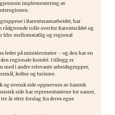
åk gjennom implementering av
entsregionen.
idsgruppene i Barentssamarbeidet, har
n rådgivende rolle overfor Barentsrådet og
r hhv. mellomstatlig og regional
s leder på ministermøter – og den har en
 den regionale komité. I tillegg er
n med i andre relevante arbeidsgrupper,
smål, kultur og turisme.
sk og svensk side oppnevnes av Samisk
 russisk side har representantene for samer,
 tre år etter forslag fra deres egne