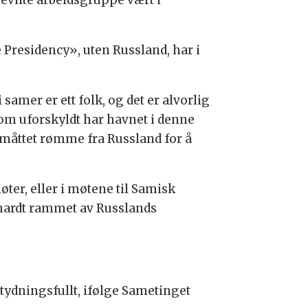
nevnte arbeidsgruppe vært i
Presidency», uten Russland, har i
mer er ett folk, og det er alvorlig
, som uforskyldt har havnet i denne
r måttet rømme fra Russland for å
ter, eller i møtene til Samisk
t hardt rammet av Russlands
tydningsfullt, ifølge Sametinget