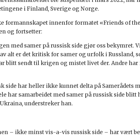
 Barentssamarbeidet ble suspendert i mars 2022, har 
ngene i Finland, Sverige og Norge.
e formannskapet innenfor formatet «Friends of the 
en og fortsetter:
med samer på russisk side gjør oss bekymret. Vi sa
st av alt er det kritisk for samer og urfolk i Russland
blitt sendt til krigen og mistet livet der. Andre ha
 side har heller ikke kunnet delta på Samerådets mø
hele har samarbeidet med samer på russisk side blit
 Ukraina, understreker han.
n – ikke minst vis-a-vis russisk side – har vært be