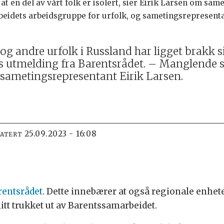
g at en del av vårt folk er isolert, sier Eirik Larsen om sa
beidets arbeidsgruppe for urfolk, og sametingsrepresent
 andre urfolk i Russland har ligget brakk s
s utmelding fra Barentsrådet. – Manglende
r sametingsrepresentant Eirik Larsen.
25.09.2023 - 16:08
DATERT
rentsrådet
. Dette innebærer at også regionale enhete
itt trukket ut av Barentssamarbeidet.