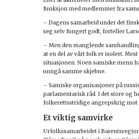
Etter at aktiviteter med Russland i
funksjon med medlemmer fra sameti
– Dagens samarbeid under det finsk
seg selv fungert godt, forteller Lars
– Men den manglende samhandlingen 
at en del av vårt folk er isolert. Me
situasjonen. Noen samiske menn har 
unngå samme skjebne.
– Samiske organisasjoner på russisk
parlamentarisk råd. I det store og 
folkerettsstridige angrepskrig mot
Et viktig samvirke
Urfolkssamarbeidet i Barentsregione