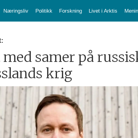
Næringsliv
Politikk
Forskning
Livet i Arktis
Menin
:
med samer på russisk
slands krig