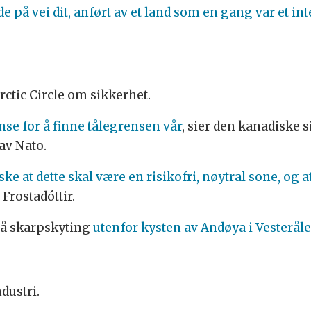
ede på vei dit, anført av et land som en gang var et in
rctic Circle om sikkerhet.
anse for å finne tålegrensen vår
, sier den kanadiske 
av Nato.
ke at dette skal være en risikofri, nøytral sone, og a
Frostadóttir.
på skarpskyting
utenfor kysten av Andøya i Vesterål
dustri.