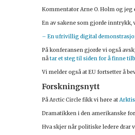
Kommentator Arne O. Holm og jeg er
En av sakene som gjorde inntrykk, var
– En ufrivillig digital demonstrasj
På konferansen gjorde vi også avskj
nå
tar et steg til siden for å finne til
Vi melder også at EU fortsetter å b
Forskningsnytt
På Arctic Circle fikk vi høre at
Arktis
Dramatikken i den amerikanske for
Hva skjer når politiske ledere drar