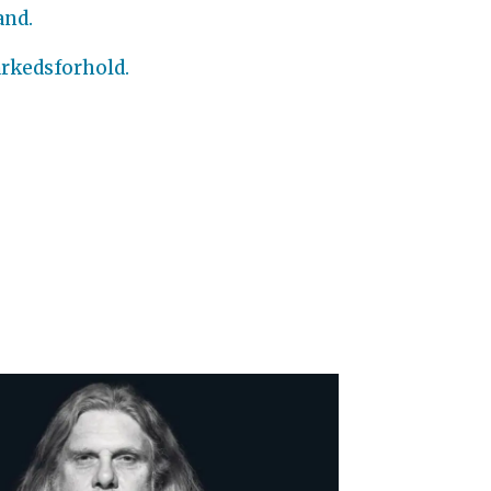
and.
arkedsforhold.