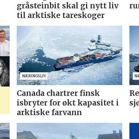
gråsteinbit skal gi nytt liv
ru
til arktiske tareskoger
NÆRINGSLIV
N
Canada chartrer finsk
Re
isbryter for økt kapasitet i
sj
arktiske farvann