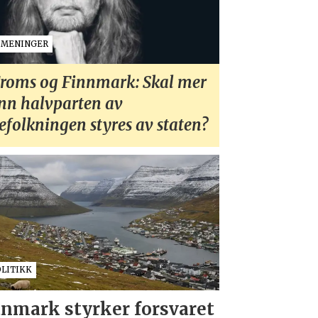
MENINGER
roms og Finnmark: Skal mer
nn halvparten av
efolkningen styres av staten?
OLITIKK
nmark styrker forsvaret