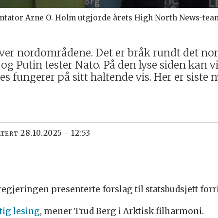
tator Arne O. Holm utgjorde årets High North News-team 
over nordområdene. Det er bråk rundt det no
g Putin tester Nato. På den lyse siden kan v
s fungerer på sitt haltende vis. Her er siste ny
28.10.2025 - 12:53
ATERT
egjeringen presenterte forslag til statsbudsjett forr
tig lesing
, mener Trud Berg i Arktisk filharmoni.