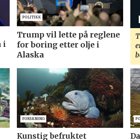
POLITIKK
Trump vil lette på reglene
T
 i
for boring etter olje i
e
Alaska
b
FORSKNING
P
Kunstig befruktet
Da