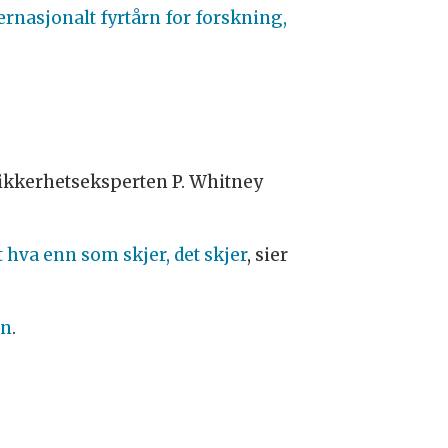
ternasjonalt fyrtårn for forskning,
sikkerhetseksperten P. Whitney
t hva enn som skjer, det skjer
, sier
en
.