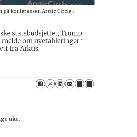
på konferansen Arctic Circle i
rske statsbudsjettet, Trump
i melde om nyetableringer i
tt fra Arktis.
ige uke.