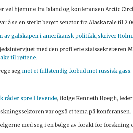
 vel hjemme fra Island og konferansen Arctic Circl
 å se en sterkt berørt senator fra Alaska tale til 2 
on av galskapen i amerikansk politikk, skriver Holm
edsintervjuet med den profilerte statssekretæren Ma
bake til røttene.
evege seg
mot et fullstendig forbud mot russisk gass.
k råd er sprell levende
, ifølge Kenneth Høegh, lede
skningssektoren var også et tema på konferansen.
 velgerne med seg i en bølge av forakt for forskning