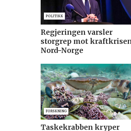
POLITIKK
Regjeringen varsler
storgrep mot kraftkrisen
Nord-Norge
FORSKNING
Taskekrabben kryper