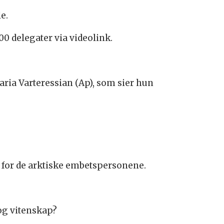
e.
000 delegater via videolink.
.
ria Varteressian (Ap), som sier hun
r for de arktiske embetspersonene.
 og vitenskap?