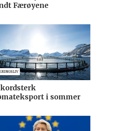
ndt Færøyene
ÆRINGSLIV
kordsterk
ømateksport i sommer