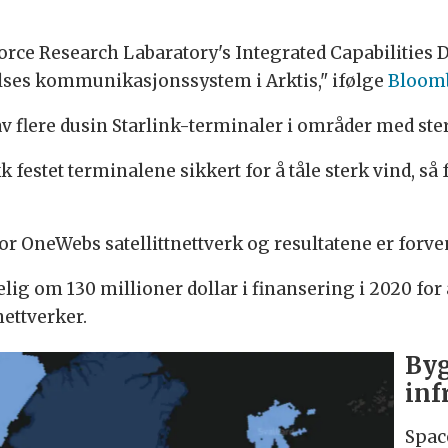
rce Research Labaratory's Integrated Capabilities Di
telses kommunikasjonssystem i Arktis," ifølge
Bloom
v flere dusin Starlink-terminaler i områder med ste
ikk festet terminalene sikkert for å tåle sterk vind, 
r OneWebs satellittnettverk og resultatene er forven
om 130 millioner dollar i finansering i 2020 for å
ettverker.
Byg
inf
Spac