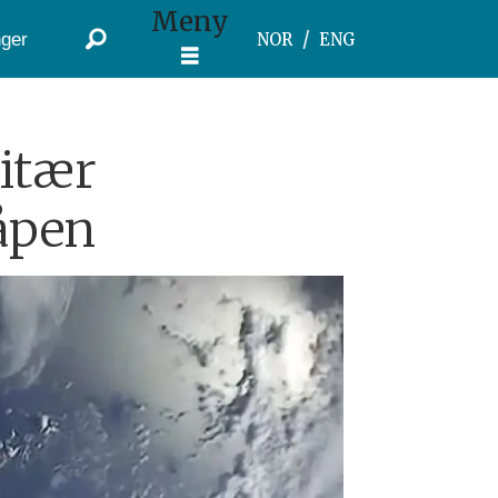
Meny
ger
NOR
ENG
litær
åpen