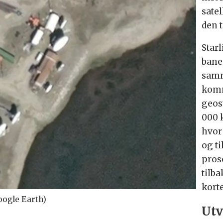
satel
den 
Starl
bane
samm
komm
geos
000 
hvor 
og ti
pros
tilb
kort
oogle Earth)
Utv