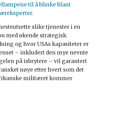
ellampene til å blinke blant
tæreksperter
.
nesteutsette slike tjenester i en
on med økende strategisk
dning og hvor USAs kapasiteter er
enset – inkludert den mye nevnte
elen på isbrytere – vil garantert
gransket nøye etter hvert som det
ikanske militæret kommer