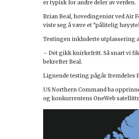
er typisk for andre deler av verden.
Brian Beal, hovedingeniør ved Air Fo
viste seg å være et "pålitelig høyy
Testingen inkluderte utplassering a
– Det gikk knirkefritt. Så snart vi f
bekrefter Beal.
Lignende testing pågår fremdeles fo
US Northern Command ba opprinnelig 
og konkurrentens OneWeb satellittn