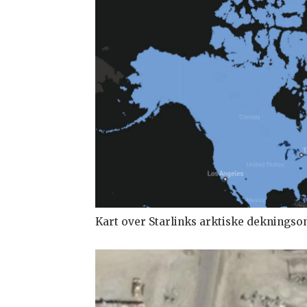
Kart over Starlinks arktiske dekningsom