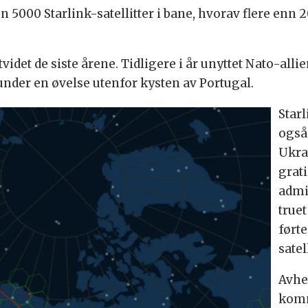
 5000 Starlink-satellitter i bane, hvorav flere enn 
utvidet de siste årene. Tidligere i år unyttet Nato-al
nder en øvelse utenfor kysten av Portugal.
Star
også 
Ukrai
grati
admi
truet
førte
satel
Avhe
komm