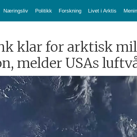
Næringsliv
Politikk
Forskning
Livet i Arktis
Menin
k klar for arktisk mi
, melder USAs luftv