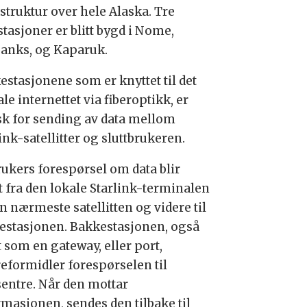
struktur over hele Alaska. Tre
tasjoner er blitt bygd i Nome,
banks, og Kaparuk.
estasjonene som er knyttet til det
le internettet via fiberoptikk, er
isk for sending av data mellom
ink-satellitter og sluttbrukeren.
rukers forespørsel om data blir
t fra den lokale Starlink-terminalen
en nærmeste satellitten og videre til
estasjonen. Bakkestasjonen, også
 som en gateway, eller port,
reformidler forespørselen til
sentre. Når den mottar
rmasjonen, sendes den tilbake til