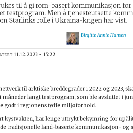
 brukes til å gi rom-basert kommunikasjon fo
ykket testprogram. Men å tjenesteutsette kom
m Starlinks rolle i Ukraina-krigen har vist.
Birgitte Annie
Hansen
11.12.2023 - 15:22
DATERT
tnettverk til arktiske breddegrader i 2022 og 2023, s
t ni måneder langt testprogram, som ble avsluttet i j
 godt i regionens tøffe miljøforhold.
rt kystvakten, har lenge uttrykt bekymring for upål
de tradisjonelle land-baserte kommunikasjon- og sa