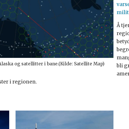
vars
mili
Å tje
regi
bety
begr
mang
aska og satellitter i bane.(Kilde: Satellite Map)
bli 
amer
ter i regionen.