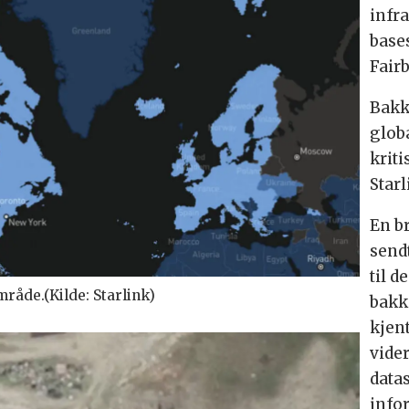
infra
bases
Fair
Bakk
globa
krit
Starl
En b
send
til d
råde.(Kilde: Starlink)
bakk
kjent
vide
data
info