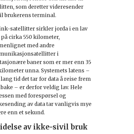
litten, som deretter videresender
til brukerens terminal.
ink-satellitter sirkler jorda i en lav
 på cirka 550 kilometer,
enlignet med andre
unikasjonsatellitter i
tasjonære baner som er mer enn 35
kilometer unna. Systemets latens –
lang tid det tar for data å reise frem
lbake – er derfor veldig lav. Hele
essen med forespørsel og
akesending av data tar vanligvis mye
ere enn et sekund.
idelse av ikke-sivil bruk