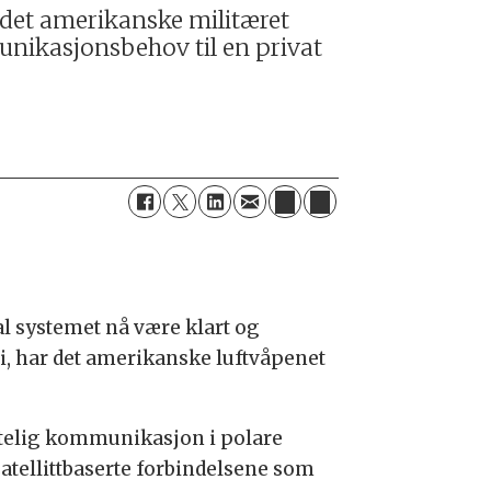
r det amerikanske militæret
munikasjonsbehov til en privat
kal systemet nå være klart og
uni, har det amerikanske luftvåpenet
itelig kommunikasjon i polare
tellittbaserte forbindelsene som