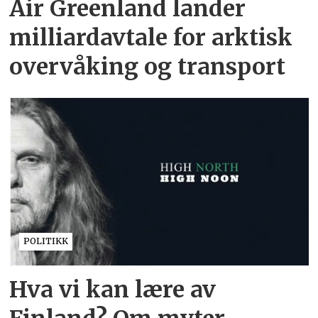
Air Greenland lander
milliardavtale for arktisk
overvåking og transport
POLITIKK
Hva vi kan lære av