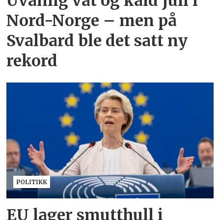
Uvanlig våt og kald juli i
Nord-Norge – men på
Svalbard ble det satt ny
rekord
POLITIKK
EU lager smutthull i