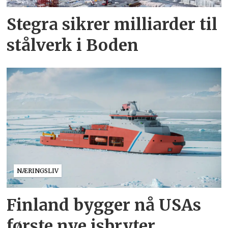
Stegra sikrer milliarder til
stålverk i Boden
NÆRINGSLIV
Finland bygger nå USAs
første nye isbryter