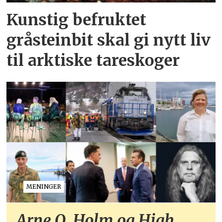
Kunstig befruktet
gråsteinbit skal gi nytt liv
til arktiske tareskoger
MENINGER
Arne O. Holm og High