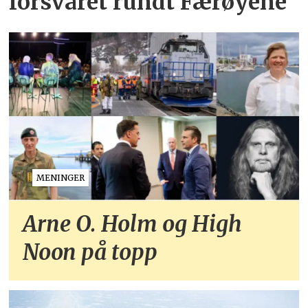
forsvaret rundt Færøyene
MENINGER
Arne O. Holm og High
Noon på topp