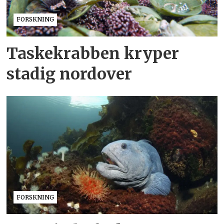
FORSKNING
Taskekrabben kryper
stadig nordover
FORSKNING