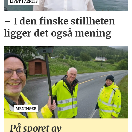
LIVET I ARKTIS
– I den finske stillheten
ligger det også mening
MENINGER
På sporet av