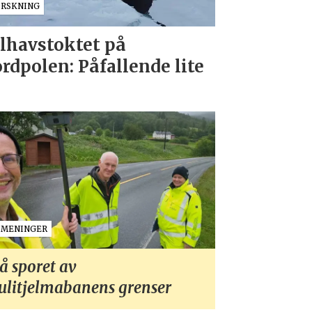
ORSKNING
lhavstoktet på
rdpolen: Påfallende lite
MENINGER
å sporet av
ulitjelmabanens grenser