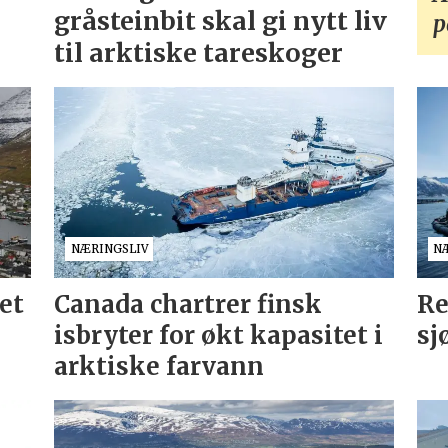
gråsteinbit skal gi nytt liv
p
til arktiske tareskoger
NÆRINGSLIV
N
et
Canada chartrer finsk
Re
isbryter for økt kapasitet i
sj
arktiske farvann