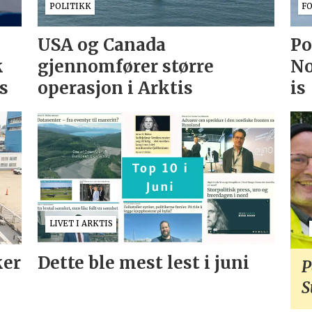
POLITIKK
F
USA og Canada
Po
k
gjennomfører større
No
as
operasjon i Arktis
is
LIVET I ARKTIS
ker
Dette ble mest lest i juni
P
S