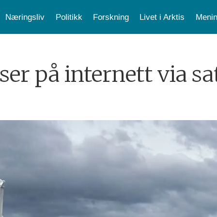
Næringsliv
Politikk
Forskning
Livet i Arktis
Menin
ser på internett via sat