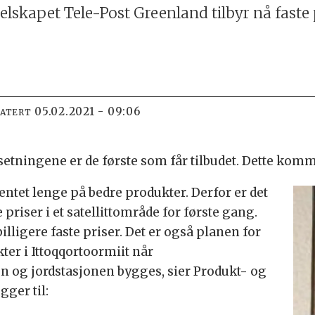
elskapet Tele-Post Greenland tilbyr nå faste 
05.02.2021 - 09:06
DATERT
etningene er de første som får tilbudet. Dette kom
entet lenge på bedre produkter. Derfor er det
e priser i et satellittområde for første gang.
illigere faste priser. Det er også planen for
ter i Ittoqqortoormiit når
 og jordstasjonen bygges, sier Produkt- og
ger til: