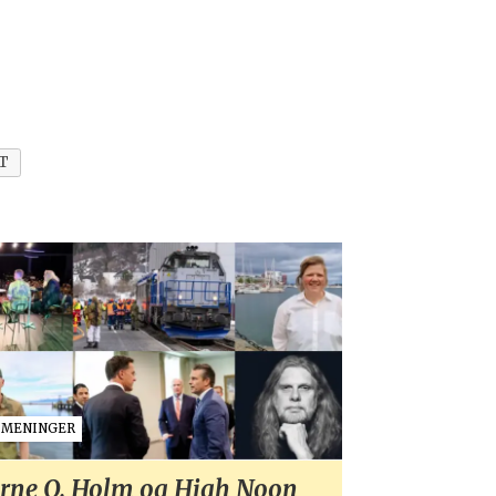
T
MENINGER
rne O. Holm og High Noon