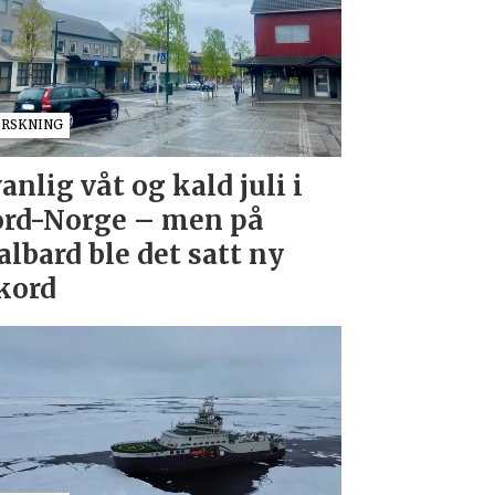
ORSKNING
anlig våt og kald juli i
rd-Norge – men på
albard ble det satt ny
kord