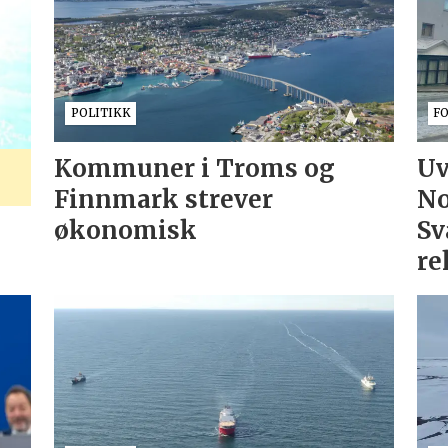
POLITIKK
F
Kommuner i Troms og
Uv
Finnmark strever
No
økonomisk
Sv
re