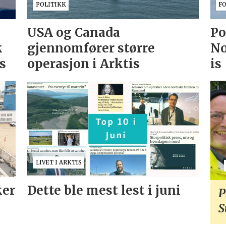
POLITIKK
F
USA og Canada
Po
k
gjennomfører større
No
as
operasjon i Arktis
is
LIVET I ARKTIS
ker
Dette ble mest lest i juni
P
S