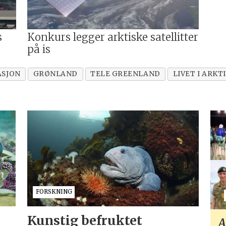
s
Konkurs legger arktiske satellitter
på is
ASJON
GRØNLAND
TELE GREENLAND
LIVET I ARKT
FORSKNING
Kunstig befruktet
A