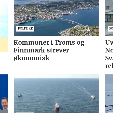
POLITIKK
F
Kommuner i Troms og
Uv
Finnmark strever
No
økonomisk
Sv
re