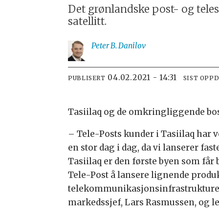
Det grønlandske post- og teles
satellitt.
Peter B.
Danilov
04.02.2021 - 14:31
PUBLISERT
SIST OPP
Tasiilaq og de omkringliggende bos
–
Tele-Posts kunder i Tasiilaq har v
en stor dag i dag, da vi lanserer fast
Tasiilaq er den første byen som får b
Tele-Post å lansere lignende produk
telekommunikasjonsinfrastrukturen
markedssjef, Lars Rasmussen, og leg