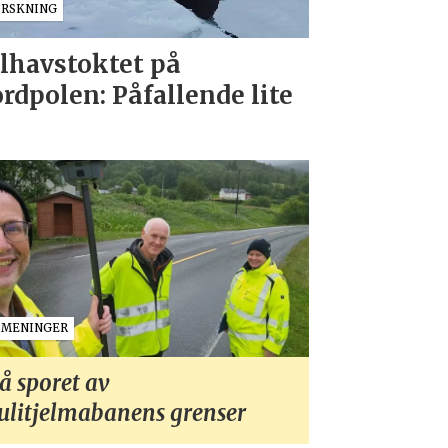
ORSKNING
lhavstoktet på
rdpolen: Påfallende lite
MENINGER
å sporet av
ulitjelmabanens grenser