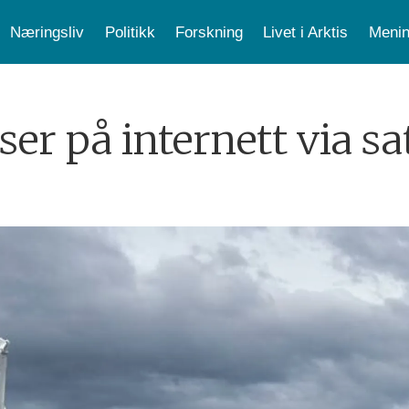
Næringsliv
Politikk
Forskning
Livet i Arktis
Menin
ser på internett via sat