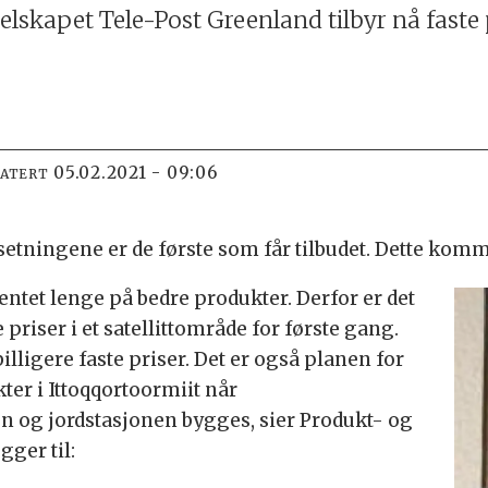
elskapet Tele-Post Greenland tilbyr nå faste 
05.02.2021 - 09:06
DATERT
etningene er de første som får tilbudet. Dette kom
entet lenge på bedre produkter. Derfor er det
e priser i et satellittområde for første gang.
illigere faste priser. Det er også planen for
ter i Ittoqqortoormiit når
 og jordstasjonen bygges, sier Produkt- og
ger til: