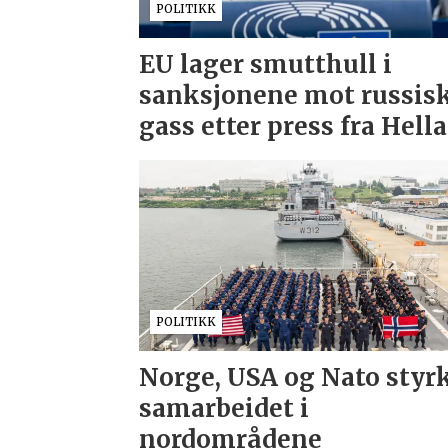
POLITIKK
EU lager smutthull i
sanksjonene mot russis
gass etter press fra Hell
POLITIKK
Norge, USA og Nato styr
samarbeidet i
nordområdene