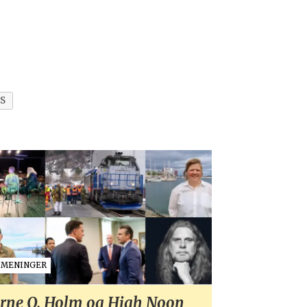
IS
MENINGER
rne O. Holm og High Noon