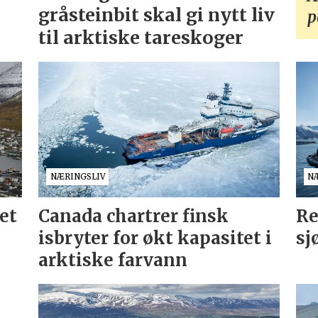
gråsteinbit skal gi nytt liv
p
til arktiske tareskoger
NÆRINGSLIV
N
et
Canada chartrer finsk
Re
isbryter for økt kapasitet i
sj
arktiske farvann