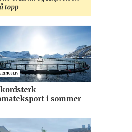
å topp
ÆRINGSLIV
kordsterk
ømateksport i sommer