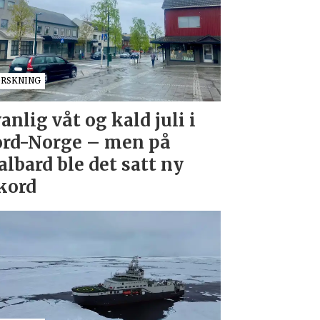
ORSKNING
anlig våt og kald juli i
rd-Norge – men på
albard ble det satt ny
kord