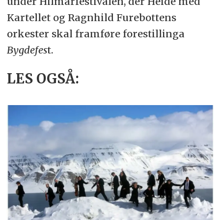
under Hilmarfestivalen, der Heide med
Kartellet og Ragnhild Furebottens
orkester skal framføre forestillinga
Bygdefes
t.
LES OGSÅ: