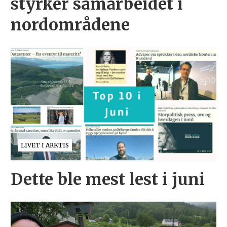
styrker samarbeidet i
nordområdene
LIVET I ARKTIS
Dette ble mest lest i juni