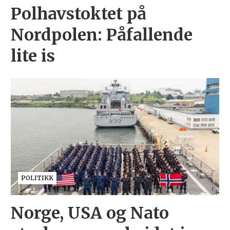
Polhavstoktet på
Nordpolen: Påfallende
lite is
POLITIKK
Norge, USA og Nato