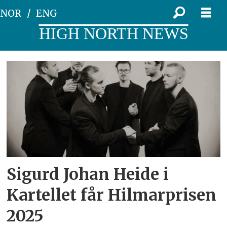
NOR
ENG
HIGH NORTH NEWS
Tag:
folkedans
Sigurd Johan Heide i
Kartellet får Hilmarprisen
2025