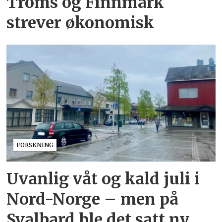
Troms og Finnmark
strever økonomisk
FORSKNING
Uvanlig våt og kald juli i
Nord-Norge – men på
Svalbard ble det satt ny