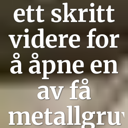
ett skritt
videre for
å åpne en
av få
metallgru