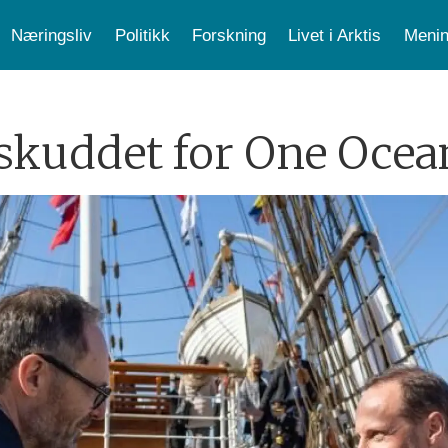
Næringsliv
Politikk
Forskning
Livet i Arktis
Menin
tskuddet for One Ocea