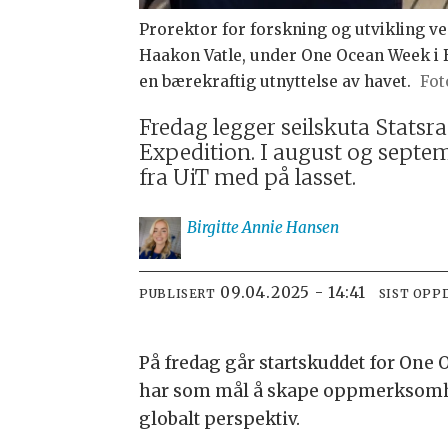
Prorektor for forskning og utvikling 
Haakon Vatle, under One Ocean Week i B
en bærekraftig utnyttelse av havet.
Fredag legger seilskuta Stats
Expedition. I august og septe
fra UiT med på lasset.
Birgitte Annie
Hansen
09.04.2025 - 14:41
PUBLISERT
SIST OPP
På fredag går startskuddet for One
har som mål å skape oppmerksomhet
globalt perspektiv.