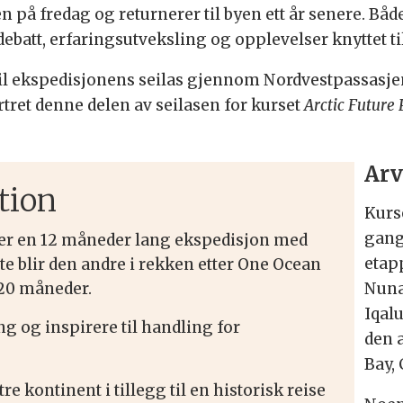
n på fredag og returnerer til byen ett år senere. Båd
batt, erfaringsutveksling og opplevelser knyttet til
 til ekspedisjonens seilas gjennom Nordvestpassasj
rtret denne delen av seilasen for kurset
Arctic Future
Arv
tion
Kurs
gang
er en 12 måneder lang ekspedisjon med
etap
te blir den andre i rekken etter One Ocean
Nuna
 20 måneder.
Iqal
g og inspirere til handling for
den 
Bay,
e kontinent i tillegg til en historisk reise