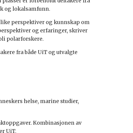
 plasser er forbeholdt deltakere fra
lk og lokalsamfunn.
 ulike perspektiver og kunnskap om
perspektiver og erfaringer, skriver
bli polarforskere.
takere fra både UiT og utvalgte
nneskers helse, marine studier,
g vaktoppgaver. Kombinasjonen av
er UiT.