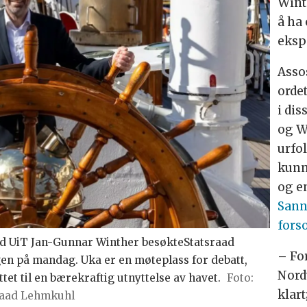
Wint
å ha 
eksp
Assos
orde
i di
og W
urfo
kunn
og en
Sann
fors
ved UiT Jan-Gunnar Winther besøkteStatsraad
– Fo
n på mandag. Uka er en møteplass for debatt,
Nord
et til en bærekraftig utnyttelse av havet.
klart
sraad Lehmkuhl