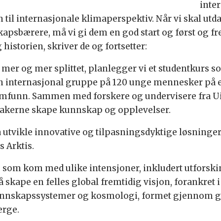
inte
 til internasjonale klimaperspektiv. Når vi skal utd
apsbærere, må vi gi dem en god start og først og fr
historien, skriver de og fortsetter:
li mer og mer splittet, planlegger vi et studentkurs
en internasjonal gruppe på 120 unge mennesker på e
ssamfunn. Sammen med forskere og undervisere fra U
ltakerne skape kunnskap og opplevelser.
å utvikle innovative og tilpasningsdyktige løsninger
s Arktis.
 som kom med ulike intensjoner, inkludert utforsk
kape en felles global fremtidig visjon, forankret i 
 kunnskapssystemer og kosmologi, formet gjennom g
erge.