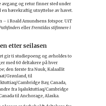
e avgang og retur finner sted under
 en bærekraftig utnyttelse av havet.
en – i Roald Amundsens fotspor. UiT
 Pathfinders
eller
Fremtidas stifinnere i
en etter seilasen
et gir ti studiepoeng og avholdes to
er med 60 deltakere på hver
pe
; den første fra Nuuk, Kalaallit
at/Grønland, til
uktuttiaq/Cambridge Bay, Canada,
andre fra Iqaluktuttiaq/Cambridge
 Canada til Anchorage, Alaska.