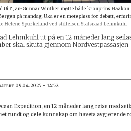
ved UiT Jan-Gunnar Winther møtte både kronprins Haakon 
ergen på mandag. Uka er en møteplass for debatt, erfarin
Helene Spurkeland ved stiftelsen Statsraad Lehmkuhl
raad Lehmkuhl ut på en 12 måneder lang seil
mber skal skuta gjennom Nordvestpassasjen 
09.04.2025 - 14:52
DATERT
 Ocean Expedition, en 12 måneder lang reise med sei
 rundt og dele kunnskap om havets avgjørende rolle