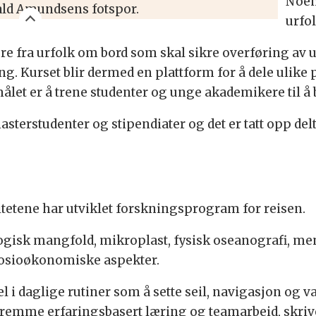
Noen
ld Amundsens fotspor.
urfo
e fra urfolk om bord som skal sikre overføring av
g. Kurset blir dermed en plattform for å dele ulike 
 målet er å trene studenter og unge akademikere til å 
sterstudenter og stipendiater og det er tatt opp del
itetene har utviklet forskningsprogram for reisen.
logisk mangfold, mikroplast, fysisk oseanografi, me
 sosioøkonomiske aspekter.
del i daglige rutiner som å sette seil, navigasjon o
fremme erfaringsbasert læring og teamarbeid, skriv