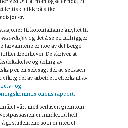
her ved UiT at man også er nødt til
et kritisk blikk på slike
edisjoner.
iasjoner til kolonialisme knyttet til
t
ekspedisjon
og det å se en fullrigger
sse farvannene er noe av det Berge
inther fremhever. De skriver at
lksdeltakelse og deling av
skap er en selvsagt del av seilasen
 viktig del av arbeidet i etterkant av
hets- og
oningskommisjonens rapport
.
rmålet vårt med
seilasen gjennom
vestpassasjen
er imidlertid helt
; å gi studentene som er med et