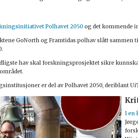
kningsinitiativet Polhavet 2050
og det kommende int
ktene GoNorth og Framtidas polhav slått sammen ti
0.
rdligste hav skal forskningsprosjektet sikre kunnsk
i området.
sinstitusjoner er del av Polhavet 2050, deriblant Ui
Kri
I en
Jørg
fors