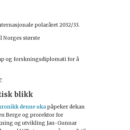
ernasjonale polaråret 2032/33.
l Norges største
ap og forskningsdiplomati for å
T.
tisk blikk
 kronikk denne uka
påpeker dekan
en Berge og prorektor for
kning og utvikling Jan-Gunnar